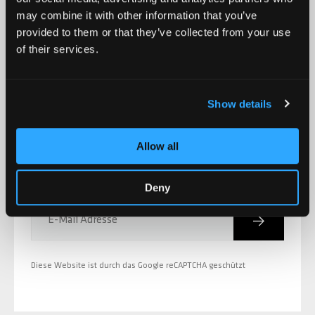
may combine it with other information that you’ve
provided to them or that they’ve collected from your use
of their services.
MELDE DICH FÜR DEN CHILLI NEWSLETTER AN
Produktneuheiten,
Show details
Aktionen, Events und
Allow all
vieles mehr!
Deny
Abonniere
E-Mail Adresse
Diese Website ist durch das Google reCAPTCHA geschützt