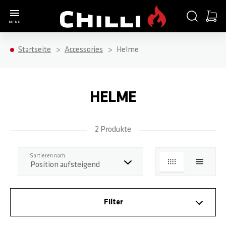
Zur Startseite
SUCHE
WARE
MENÜ
Minica
Startseite
Accessories
Helme
HELME
2 Produkte
Top
Sortieren nach:
LISTE
LISTE
Filter