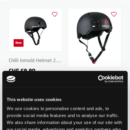
Zur Wunschliste hinzufügen
Zur Wunsch
Neu
Chilli Inmold Helmet 2.0
M - 54-58cm - Black
CHF 69.90
Chilli Inmold Helmet -
0 Bewertungen bisher
Black
CHF 69.90
This website uses cookies
1
Bewertungen
We use cookies to personalise content and ads, to
provide social media features and to analyse our traffic.
We also share information about your use of our site with
our social media, advertising and analytics partners who