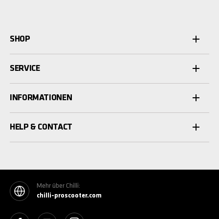
SHOP
SERVICE
INFORMATIONEN
HELP & CONTACT
Mehr über Chilli:
chilli-proscooter.com
See our Facebook
See our YouTube channel
See our Instagram