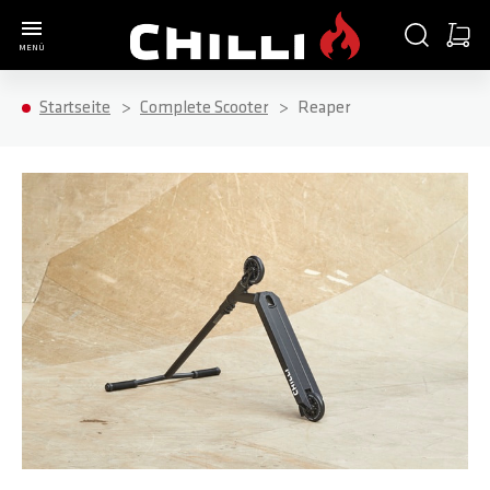
Zur Startseite
SUCHE
WARE
MENÜ
Minica
Startseite
Complete Scooter
Reaper