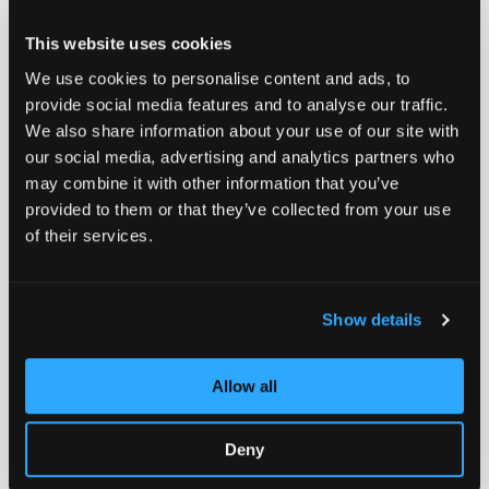
Zur Wunschliste hinzufügen
Zur Wunsch
This website uses cookies
We use cookies to personalise content and ads, to
provide social media features and to analyse our traffic.
We also share information about your use of our site with
our social media, advertising and analytics partners who
may combine it with other information that you’ve
provided to them or that they’ve collected from your use
of their services.
Chilli Pro Scooter Reaper
Chilli Pro Scooter Reaper
- Sun
- Wave
CHF 199.90
CHF 199.90
Show details
1
Bewertungen
2
Bewertungen
Allow all
Zur Wunschliste hinzufügen
Zur Wunsch
Deny