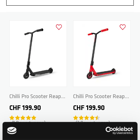
Zur Wunschliste hinzufügen
Zur Wunsch
Chilli Pro Scooter Reaper
Chilli Pro Scooter Reaper
- Grim
- Fire
CHF 199.90
CHF 199.90
1
Bewertungen
3
Bewertungen