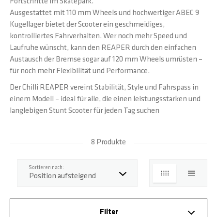
Fortschritte im Skatepark.
Ausgestattet mit 110 mm Wheels und hochwertiger ABEC 9
Kugellager bietet der Scooter ein geschmeidiges,
kontrolliertes Fahrverhalten. Wer noch mehr Speed und
Laufruhe wünscht, kann den REAPER durch den einfachen
Austausch der Bremse sogar auf 120 mm Wheels umrüsten –
für noch mehr Flexibilität und Performance.
Der Chilli REAPER vereint Stabilität, Style und Fahrspass in
einem Modell – ideal für alle, die einen leistungsstarken und
langlebigen Stunt Scooter für jeden Tag suchen
8 Produkte
Top
Sortieren nach:
LISTE
LISTE
Filter