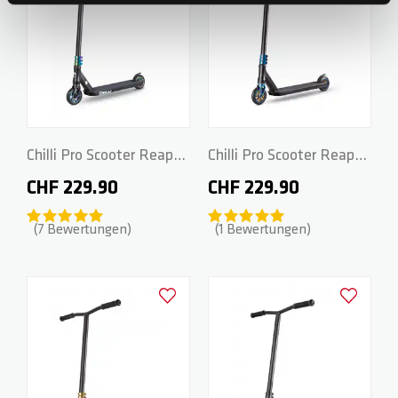
Chilli Pro Scooter Reaper
Chilli Pro Scooter Reaper
- Grim Neochrome
- Ocean
CHF 229.90
CHF 229.90
7
Bewertungen
1
Bewertungen
Zur Wunschliste hinzufügen
Zur Wunsch