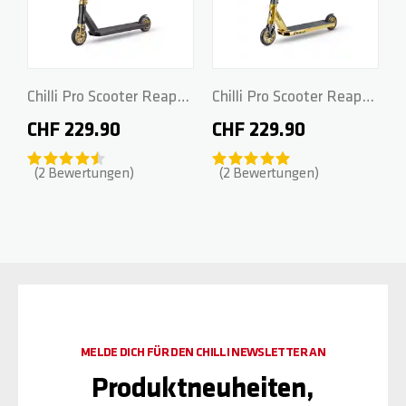
Chilli Pro Scooter Reaper
Chilli Pro Scooter Reaper
- Crown
- Gold
CHF 229.90
CHF 229.90
2
Bewertungen
2
Bewertungen
MELDE DICH FÜR DEN CHILLI NEWSLETTER AN
Produktneuheiten,