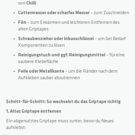
von
Chilli
Cuttermesser oder scharfes Messer
– zum Zuschneiden
BASE
RADGABELN
HOODIES
PARTNER
Fön
– zum Erwärmen und leichteren Entfernen des
alten Griptapes
ROCKY
DECKS
WRISTBANDS
FAQ
Schraubenzieher oder Inbusschlüssel
– um bei Bedarf
Komponenten zu lösen
REAPER
GRIPTAPES
DOWNLOADS
Reinigungstuch und ggf. Reinigungsmittel
– für eine
saubere Klebefläche
CRITTER
BREMSEN / SCHRAUBEN
Feile oder Metallkante
– um die Ränder nach dem
Aufkleben sauber abzutrennen
REAPER RELOADED
RÄDER / ACHSEN
Schritt-für-Schritt: So wechselst du das Griptape richtig
BEAST V2
SPACER
1. Altes Griptape entfernen
Ein abgenutztes Griptape muss runter, bevor du Neues
aufklebst:
ARCHIE COLE
PEGS