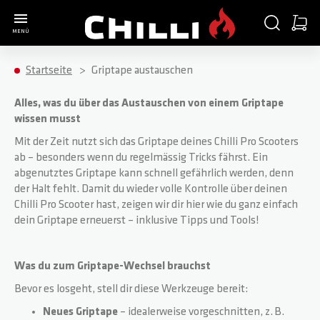
Zur Startseite
SUCHE
WARE
MENÜ
Minica
Startseite
Griptape austauschen
COMPLETE SCOOTER
PARTS
ACCESSORIES
ABOUT
Alles, was du über das Austauschen von einem Griptape
wissen musst
ALLE ARTIKEL
ALLE ARTIKEL
ALLE ARTIKEL
ALLE ARTIKEL
Mit der Zeit nutzt sich das Griptape deines Chilli Pro Scooters
ab – besonders wenn du regelmässig Tricks fährst. Ein
abgenutztes Griptape kann schnell gefährlich werden, denn
3000
HANDGRIFFE / BAR ENDS
SCOOTER STANDS
SHOP
der Halt fehlt. Damit du wieder volle Kontrolle über deinen
Chilli Pro Scooter hast, zeigen wir dir hier wie du ganz einfach
4000
T-BARS
HELME
WERKSTATT
dein Griptape erneuerst – inklusive Tipps und Tools!
5000
KLEMMEN / SCHRAUBEN
T-SHIRTS
BLOG
Was du zum Griptape-Wechsel brauchst
Bevor es losgeht, stell dir diese Werkzeuge bereit:
BASE S
HEADSETS / KUGELLAGER
LONGSLEEVES
TEAM RIDER
Neues Griptape
– idealerweise vorgeschnitten, z. B.