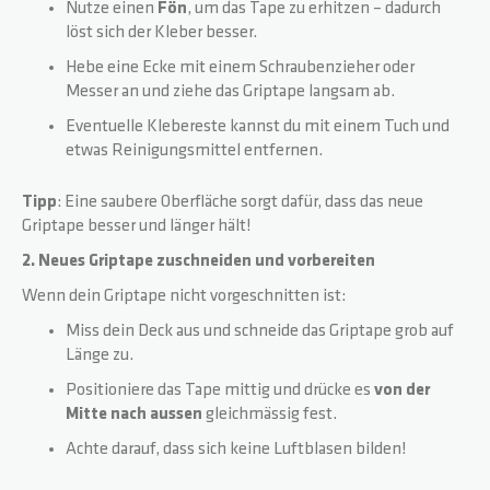
Nutze einen
Fön
, um das Tape zu erhitzen – dadurch
löst sich der Kleber besser.
ZERO V2
CSG CUSTOM PARTS
Hebe eine Ecke mit einem Schraubenzieher oder
Messer an und ziehe das Griptape langsam ab.
TROOPER
Eventuelle Klebereste kannst du mit einem Tuch und
etwas Reinigungsmittel entfernen.
VENTUS
Tipp
: Eine saubere Oberfläche sorgt dafür, dass das neue
Griptape besser und länger hält!
WAVE TRACK
2. Neues Griptape zuschneiden und vorbereiten
Wenn dein Griptape nicht vorgeschnitten ist:
JUMPSTART
Miss dein Deck aus und schneide das Griptape grob auf
Länge zu.
REAPER VENOM
Positioniere das Tape mittig und drücke es
von der
Mitte nach aussen
gleichmässig fest.
Achte darauf, dass sich keine Luftblasen bilden!