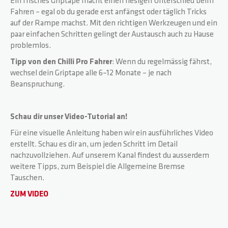
Ein frisches Griptape macht einen riesigen Unterschied beim
Fahren – egal ob du gerade erst anfängst oder täglich Tricks
auf der Rampe machst. Mit den richtigen Werkzeugen und ein
paar einfachen Schritten gelingt der Austausch auch zu Hause
problemlos.
Tipp von den Chilli Pro Fahrer
: Wenn du regelmässig fährst,
wechsel dein Griptape alle 6–12 Monate – je nach
Beanspruchung.
Schau dir unser Video-Tutorial an!
Für eine visuelle Anleitung haben wir ein ausführliches Video
erstellt. Schau es dir an, um jeden Schritt im Detail
nachzuvollziehen. Auf unserem Kanal findest du ausserdem
weitere Tipps, zum Beispiel die Allgemeine Bremse
Tauschen.
ZUM VIDEO