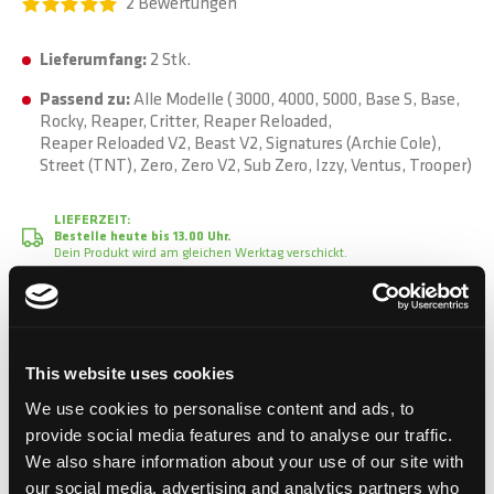
2
Bewertungen
Lieferumfang:
2 Stk.
Passend zu:
Alle Modelle ( 3000, 4000, 5000, Base S, Base,
Rocky, Reaper, Critter, Reaper Reloaded,
Reaper Reloaded V2, Beast V2, Signatures (Archie Cole),
Street (TNT), Zero, Zero V2, Sub Zero, Izzy, Ventus, Trooper)
LIEFERZEIT:
Bestelle heute bis 13.00 Uhr.
Dein Produkt wird am gleichen Werktag verschickt.
CHF 1.50
Inkl. MwSt.
This website uses cookies
We use cookies to personalise content and ads, to
provide social media features and to analyse our traffic.
In den Warenkorb
We also share information about your use of our site with
our social media, advertising and analytics partners who