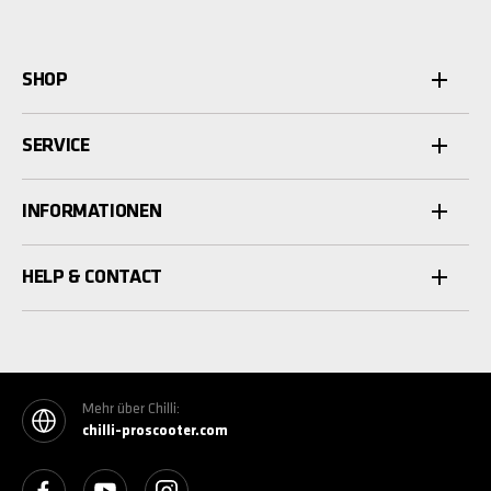
SHOP
SERVICE
INFORMATIONEN
HELP & CONTACT
Mehr über Chilli:
chilli-proscooter.com
See our Facebook
See our YouTube channel
See our Instagram