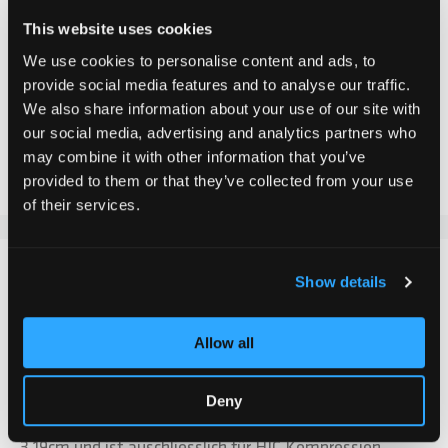
This website uses cookies
We use cookies to personalise content and ads, to
In den Warenkorb
provide social media features and to analyse our traffic.
We also share information about your use of our site with
our social media, advertising and analytics partners who
Zur Vergleichsliste hinzufügen
may combine it with other information that you’ve
Zur Wunschliste hinzufügen
provided to them or that they’ve collected from your use
of their services.
DETAILS
Show details
Diese hochwertige 3-bolt Chilli Clamp in blau, aus CNC
Allow all
gefrästem Aluminium angefertigt, wurde aufwendig
eloxiert und erhält damit ihren stylischen Look. Die
Klemme ist schön leicht und solide in ihrer Haltbarkeit.
Deny
Der Innendurchmesser der Stunt Scooter Clamp beträgt