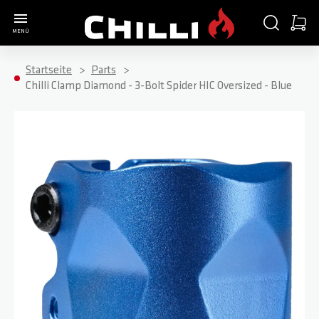
Zur Startseite
SUCHE
WARE
MENÜ
Minica
Startseite
Parts
Chilli Clamp Diamond - 3-Bolt Spider HIC Oversized - Blue
Zum Ende der Bildgalerie springen