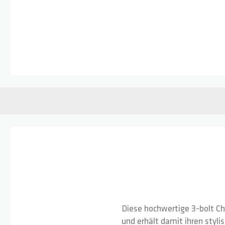
Zum Anfang der Bildgalerie springen
Diese hochwertige 3-bolt Ch
und erhält damit ihren styli