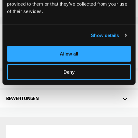
Zur Wunschliste hinzufügen
provided to them or that they’ve collected from your use
of their services.
DETAILS
Show details
Schraube für die Clamp (Klammer) für die folgenden
Allow all
Chilli Modelle: Reaper, Zero
Deny
TECHNISCHE DATEN
BEWERTUNGEN