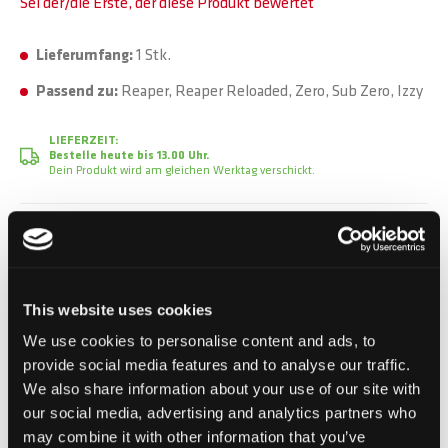
Sei der/die Erste, der diese Produkt bewertet
Lieferumfang:
1 Stk.
Passend zu:
Reaper, Reaper Reloaded, Zero, Sub Zero, Izzy
LIEFERZEIT:
Bestelle heute bis 13.00 Uhr.
Dein Produkt wird am gleichen Werktag verschickt.
CHF 1.50
Inkl. MwSt.
This website uses cookies
We use cookies to personalise content and ads, to
In den Warenkorb
provide social media features and to analyse our traffic.
We also share information about your use of our site with
our social media, advertising and analytics partners who
Zur Vergleichsliste hinzufügen
may combine it with other information that you’ve