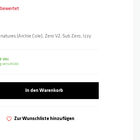
t bewertet
gnatures (Archie Cole), Zero V2, Sub Zero, Izzy
0 Uhr.
 verschickt.
In den Warenkorb
Zur Wunschliste hinzufügen