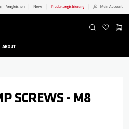
Vergleichen
News
Produktregistrierung
Mein Account
SUCHE
WUNSCHZETTEL
WAREN
Minicar
ABOUT
MP SCREWS - M8