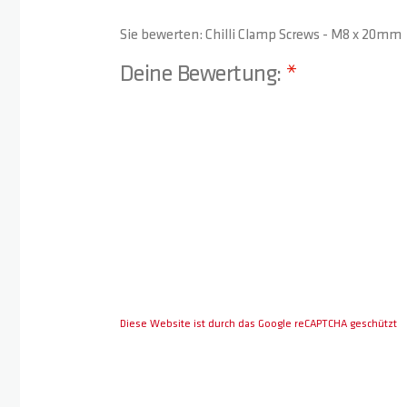
Sie bewerten:
Chilli Clamp Screws - M8 x 20mm
Deine Bewertung:
1 star
2 stars
3 stars
4 stars
5 stars
Diese Website ist durch das Google reCAPTCHA geschützt