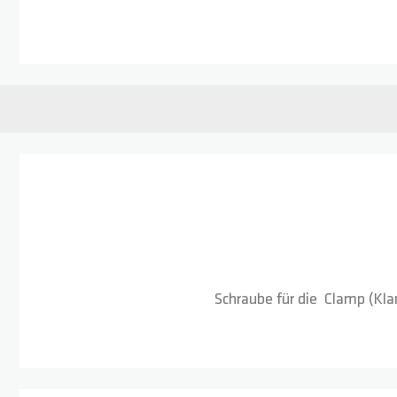
Zum Anfang der Bildgalerie springen
Schraube für die Clamp (Klam