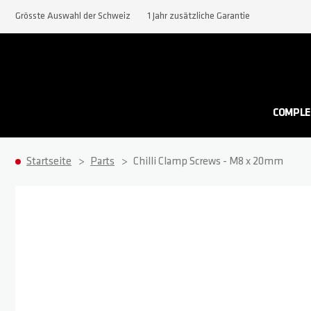
Grösste Auswahl der Schweiz
1 Jahr zusätzliche Garantie
COMPLE
Startseite
Parts
Chilli Clamp Screws - M8 x 20mm
Zum Ende der Bildgalerie springen