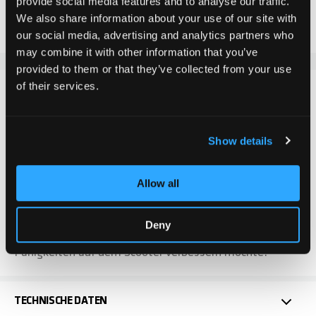
provide social media features and to analyse our traffic.
We also share information about your use of our site with
Zur Wunschliste hinzufügen
our social media, advertising and analytics partners who
may combine it with other information that you’ve
provided to them or that they’ve collected from your use
of their services.
DETAILS
Das Chilli Pro Scooter Ventus L Deck ist ideal für aller
Show details
fahr Level. Mit einer Länge von 48 cm und einer Breite
von 11,5 cm bietet es sowohl Anfängern als auch
fortgeschrittenen Scooter Fahrer eine optimale
Allow all
Plattform für Stabilität und zielgenaue Tricks.
Durch seine robuste Bauweise ist es gleichermassen
Deny
langlebig und verlässlich. Ideal für jeden, der seine
Fähigkeiten auf dem Scooter verbessern möchte!
TECHNISCHE DATEN