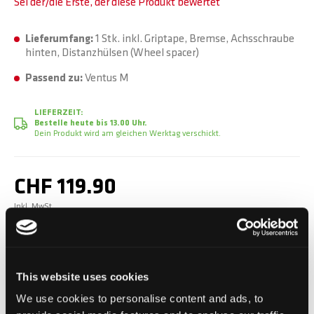
Sei der/die Erste, der diese Produkt bewertet
Lieferumfang:
1 Stk. inkl. Griptape, Bremse, Achsschraube
hinten, Distanzhülsen (Wheel spacer)
Passend zu:
Ventus M
LIEFERZEIT:
Bestelle heute bis 13.00 Uhr.
Dein Produkt wird am gleichen Werktag verschickt.
CHF 119.90
Inkl. MwSt.
In den Warenkorb
This website uses cookies
We use cookies to personalise content and ads, to
Zur Vergleichsliste hinzufügen