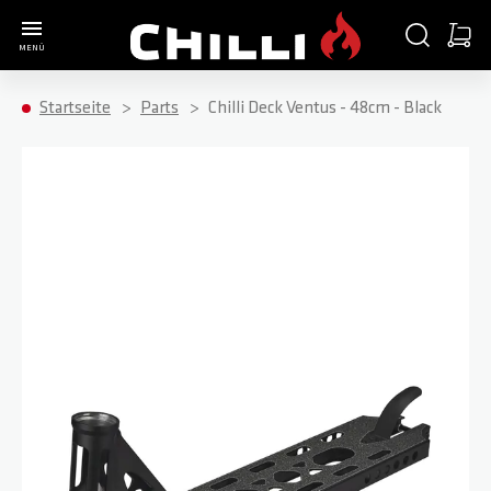
Zur Startseite
SUCHE
WARE
MENÜ
Minica
Startseite
Parts
Chilli Deck Ventus - 48cm - Black
Zum Ende der Bildgalerie springen