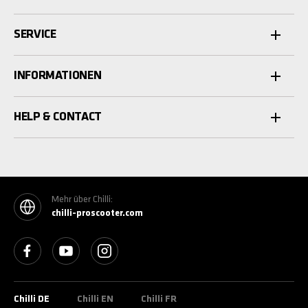
SERVICE
INFORMATIONEN
HELP & CONTACT
Mehr über Chilli:
chilli-proscooter.com
See our Facebook
See our YouTube channel
See our Instagram
Chilli DE
Chilli EN
Chilli FR