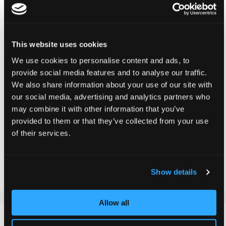
Wir haben dieses Produkt derzeit leider nicht an Lager. Melde
dich unten für den Bestandsalarm an, um benachrichtigt zu
werden, sobald es wieder in unserem Shop verfügbar ist.
This website uses cookies
We use cookies to personalise content and ads, to
Für Verfügbarkeitsbenachrichtigung anmelden
E-Mail Adresse eingeben
provide social media features and to analyse our traffic.
We also share information about your use of our site with
our social media, advertising and analytics partners who
Benachrichtigen
may combine it with other information that you’ve
provided to them or that they’ve collected from your use
of their services.
Zur Vergleichsliste hinzufügen
Zur Wunschliste hinzufügen
Show details
Allow all
DETAILS