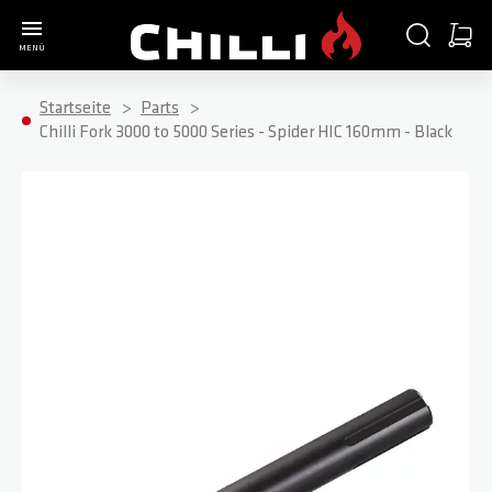
Zur Startseite
SUCHE
WARE
MENÜ
Minica
Startseite
Parts
Chilli Fork 3000 to 5000 Series - Spider HIC 160mm - Black
Zum Ende der Bildgalerie springen