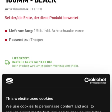
160MM - BLACK
Artikelnummer
CEF0031
Sei der/die Erste, der diese Produkt bewertet
Lieferumfang:
1 Stk. inkl. Achsschraube vorne
Passend zu:
Trooper
LIEFERZEIT:
Bestelle heute bis 13.00 Uhr.
Dein Produkt wird am gleichen Werktag verschickt.
CHF 89.90
Inkl. MwSt.
This website uses cookies
We use cookies to personalise content and ads, to