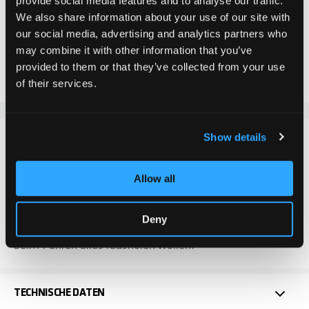
provide social media features and to analyse our traffic.
In den Warenkorb
We also share information about your use of our site with
our social media, advertising and analytics partners who
Zur Vergleichsliste hinzufügen
may combine it with other information that you’ve
provided to them or that they’ve collected from your use
Zur Wunschliste hinzufügen
of their services.
Show details
DETAILS
Die Chilli Pro Scooter Aluminium Fork in Schwarz, ist
Allow all
perfekt für anspruchsvolle Stunt Scooter Rider und
bietet herausragende Robustheit und erfüllt alle
Deny
Erwartungen für maximale Action. Ideal für alle, die
beim Fahren alles rausholen wollen.
TECHNISCHE DATEN