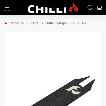
Zur Startseite
SUCHE
WARE
MENÜ
Minica
Startseite
Parts
Chilli Griptape 3000 - Black
Zum Ende der Bildgalerie springen