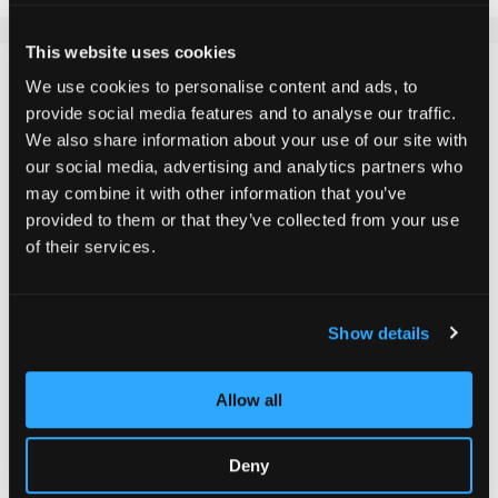
This website uses cookies
DETAILS
We use cookies to personalise content and ads, to
provide social media features and to analyse our traffic.
Wenn du auf der Suche nach einem klassischen Griptape
We also share information about your use of our site with
für deinen Scooter bist, das speziell für das Chilli Pro
our social media, advertising and analytics partners who
Scooter "3000-Modell" geeignet ist, dann ist dies
may combine it with other information that you’ve
genau das Richtige. Das Griptape ist entscheidend für
provided to them or that they’ve collected from your use
of their services.
die Sicherheit und Leistung deines Scooters, da es dir
den nötigen Halt bietet. Durch das sandpapierähnliche
Material, das mit einer guten Körnung für optimalen
Grip ausgestattet ist, wird das Abrutschen verhindert.
Show details
Achte darauf, das alte Griptape gründlich zu entfernen
und die Oberfläche vor dem Auftragen des neuen Tapes
Allow all
zu reinigen.
Deny