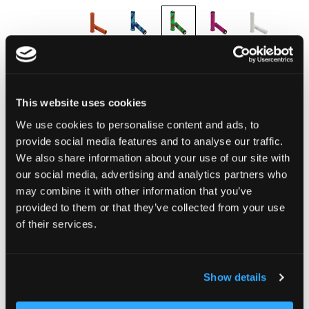
LIEFERZEIT:
Bestelle heute bis 13.00 Uhr.
Dein Produkt wird am gleichen Werktag verschickt.
This website uses cookies
We use cookies to personalise content and ads, to
CHF 24.90
provide social media features and to analyse our traffic.
We also share information about your use of our site with
Inkl. MwSt.
our social media, advertising and analytics partners who
may combine it with other information that you’ve
provided to them or that they’ve collected from your use
In den Warenkorb
of their services.
Zur Vergleichsliste hinzufügen
Show details
Zur Wunschliste hinzufügen