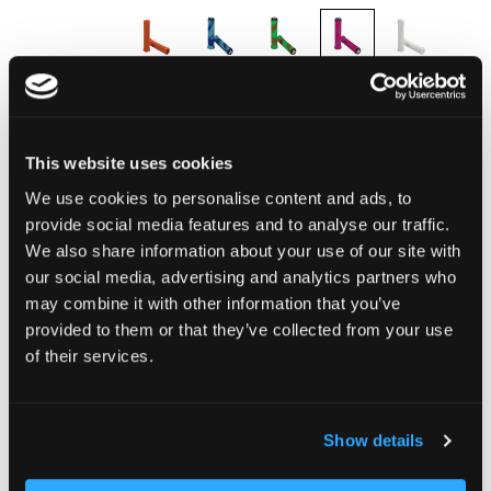
LIEFERZEIT:
Bestelle heute bis 13.00 Uhr.
Dein Produkt wird am gleichen Werktag verschickt.
This website uses cookies
We use cookies to personalise content and ads, to
CHF 24.90
provide social media features and to analyse our traffic.
We also share information about your use of our site with
Inkl. MwSt.
our social media, advertising and analytics partners who
may combine it with other information that you’ve
provided to them or that they’ve collected from your use
In den Warenkorb
of their services.
Zur Vergleichsliste hinzufügen
Show details
Zur Wunschliste hinzufügen