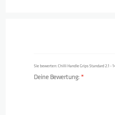
Sie bewerten:
Chilli Handle Grips Standard 2.1 -
Deine Bewertung:
1 star
2 stars
3 stars
4 stars
5 stars