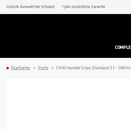
Grösste Auswahl der Schweiz
1 Jahr zusätzliche Garantie
COMPLE
Startseite
Parts
Chilli Handle Grips Standard 2.1 - 140m
Zum Ende der Bildgalerie springen