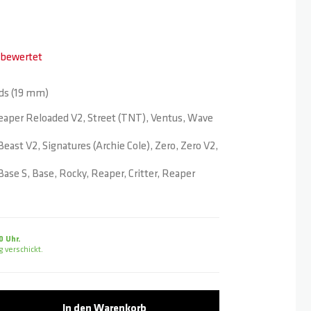
t bewertet
nds (19 mm)
eaper Reloaded V2, Street (TNT), Ventus, Wave
ast V2, Signatures (Archie Cole), Zero, Zero V2,
se S, Base, Rocky, Reaper, Critter, Reaper
0 Uhr.
 verschickt.
In den Warenkorb