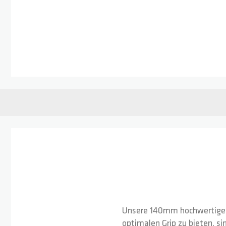
Zum Anfang der Bildgalerie springen
Unsere 140mm hochwertigen 
optimalen Grip zu bieten, sin