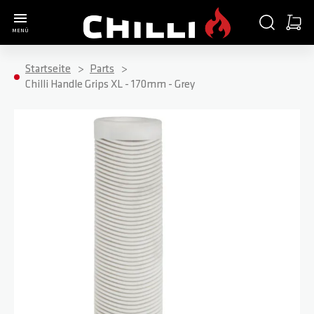
Zur Startseite
SUCHE
WARE
MENÜ
Minica
Startseite
Parts
Chilli Handle Grips XL - 170mm - Grey
Zum Ende der Bildgalerie springen