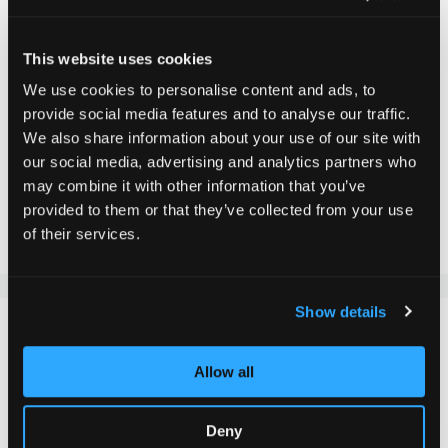
CHF 19.90
Inkl. MwSt.
This website uses cookies
We use cookies to personalise content and ads, to
provide social media features and to analyse our traffic.
In den Warenkorb
We also share information about your use of our site with
our social media, advertising and analytics partners who
may combine it with other information that you’ve
Zur Vergleichsliste hinzufügen
provided to them or that they’ve collected from your use
Zur Wunschliste hinzufügen
of their services.
Show details
DETAILS
Allow all
Unsere 170mm hochwertigen weichen Gummigriffe in
grau sind die ideale Wahl für jeden Scooter. Entwickelt,
Deny
um optimalen Grip zu bieten, sind diese Griffe speziell