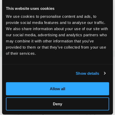
This website uses cookies
In den Warenkorb
We use cookies to personalise content and ads, to
provide social media features and to analyse our traffic.
We also share information about your use of our site with
Zur Vergleichsliste hinzufügen
our social media, advertising and analytics partners who
Zur Wunschliste hinzufügen
may combine it with other information that you’ve
provided to them or that they’ve collected from your use
of their services.
DETAILS
Show details
Wenn du auf der Suche nach einem hochwertigen
Integrated Headset in Polished für deinen Chilli Scooter
Allow all
bist, dann ist dieses Modell genau das Richtige. Es
zeichnet sich durch geschlossene Kugellager und einen
Deny
robusten Metallring aus, welche zusammen eine
optimale Haltbarkeit gewährleisten. Dies sorgt für eine