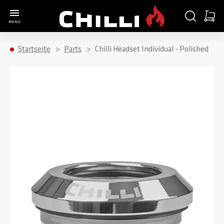
Zur Startseite
SUCHE
WARE
MENÜ
Minica
Startseite
Parts
Chilli Headset Individual - Polished
Zum Ende der Bildgalerie springen