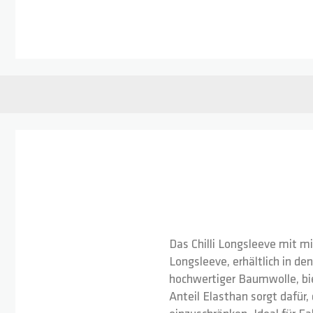
Zum Anfang der Bildgalerie springen
Das Chilli Longsleeve mit m
Longsleeve, erhältlich in de
hochwertiger Baumwolle, bie
Anteil Elasthan sorgt dafür,