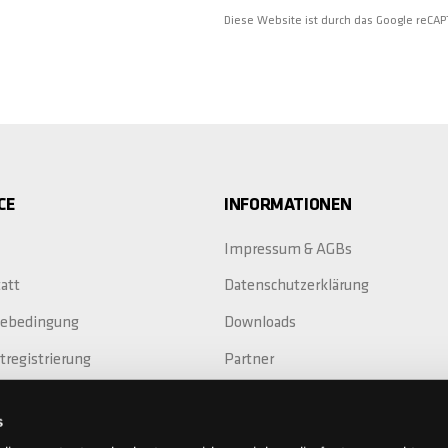
Diese Website ist durch das Google reCA
CE
INFORMATIONEN
Impressum & AGBs
att
Datenschutzerklärung
iebedingung
Downloads
tregistrierung
Partner
Replacement
s
ieverlängerung