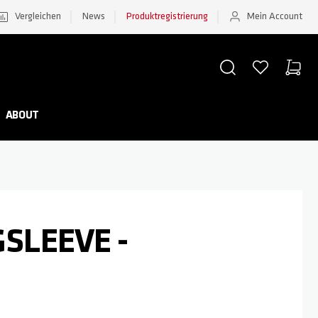
Vergleichen
News
Produktregistrierung
Mein Account
SUCHE
WUNSCHZETTEL
WAREN
Minicar
ABOUT
GSLEEVE -