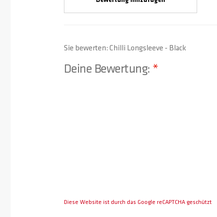
Bewertung hinzufügen
Sie bewerten:
Chilli Longsleeve - Black
Deine Bewertung:
1 star
2 stars
3 stars
4 stars
5 stars
Diese Website ist durch das Google reCAPTCHA geschützt