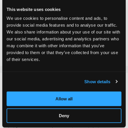
Inkl. MwSt.
This website uses cookies
We use cookies to personalise content and ads, to
In den Warenkorb
provide social media features and to analyse our traffic.
We also share information about your use of our site with
our social media, advertising and analytics partners who
Zur Vergleichsliste hinzufügen
may combine it with other information that you’ve
Zur Wunschliste hinzufügen
provided to them or that they’ve collected from your use
of their services.
DETAILS
Show details
Der Chilli Pro Scooter 3000 Lenker in Grau ist aus
Allow all
robusten Chromoly Steel gearbeitet und kommt
Beginner wie auch Allroundern entgegen.
Deny
ACHTUNG: HIC T-Bars (am Lenkerende mit Schlitz)