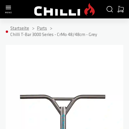
Zur Startseite
SUCHE
WARE
MENÜ
Minica
Startseite
Parts
Chilli T-Bar 3000 Series - CrMo 48/48cm - Grey
Zum Ende der Bildgalerie springen