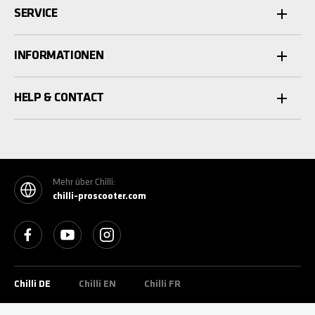
SERVICE
INFORMATIONEN
HELP & CONTACT
Mehr über Chilli:
chilli-proscooter.com
See our Facebook
See our YouTube channel
See our Instagram
Chilli DE
Chilli EN
Chilli FR