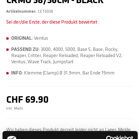
CRMO 58/56CM - BLACK
Artikelnummer
CET0038
Sei der/die Erste, der diese Produkt bewertet
ORIGINAL
: Ventus
PASSEND ZU
: 3000, 4000, 5000, Base S, Base, Rocky,
Reaper, Critter, Reaper Reloaded, Reaper Reloaded V2,
Ventus, Wave Track, Jumpstart
INFO
: Klemme (Clamp) Ø 31.9mm, Bar Ende 19mm
CHF 69.90
Inkl. MwSt.
Wir haben dieses Produkt derzeit leider nicht an Lager. Melde
dich unten für den Bestandsalarm an, um benachrichtigt zu