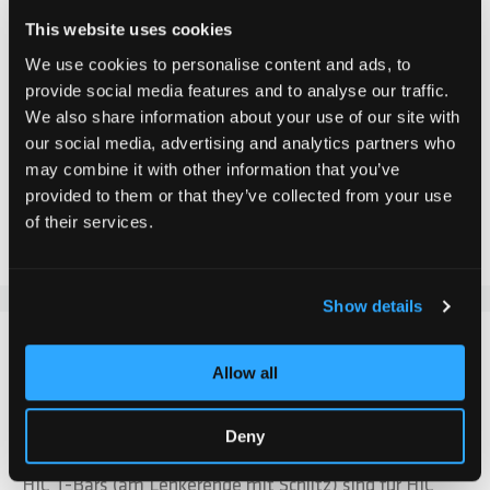
CHF 79.90
This website uses cookies
Inkl. MwSt.
We use cookies to personalise content and ads, to
provide social media features and to analyse our traffic.
We also share information about your use of our site with
In den Warenkorb
our social media, advertising and analytics partners who
may combine it with other information that you’ve
provided to them or that they’ve collected from your use
Zur Vergleichsliste hinzufügen
of their services.
Zur Wunschliste hinzufügen
Show details
DETAILS
Allow all
Der Chilli Pro Scooter Wave Track Lenker ist aus
robusten Chromoly Steel gearbeitet und kommt
Deny
Beginner wie auch Allroundern entgegen. ACHTUNG:
HIC T-Bars (am Lenkerende mit Schlitz) sind für HIC