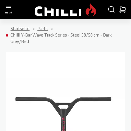
Zur Startseite
SUCHE
WARE
MENÜ
Minica
Startseite
Parts
Chilli Y-Bar Wave Track Series - Steel 58/58 cm - Dark
Grey/Red
Zum Ende der Bildgalerie springen