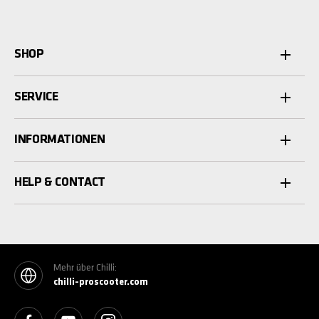
SHOP
SERVICE
INFORMATIONEN
HELP & CONTACT
Mehr über Chilli:
chilli-proscooter.com
See our Facebook
See our YouTube channel
See our Instagram