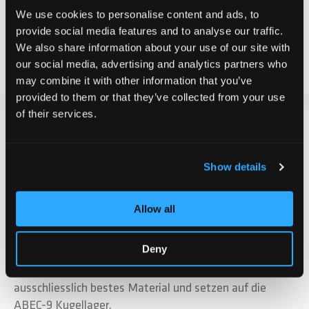
We use cookies to personalise content and ads, to
provide social media features and to analyse our traffic.
Zur Vergleichsliste hinzufügen
We also share information about your use of our site with
Zur Wunschliste hinzufügen
our social media, advertising and analytics partners who
may combine it with other information that you’ve
provided to them or that they’ve collected from your use
of their services.
DETAILS
Show details
Optimiere deine Fahrt mit unseren hochwertigen
Kugellagern für Chilli Räder! Diese ABEC-9 Kugellager
garantieren eine hervorragende Performance und sind
Allow all
mit allen Chilli Scooter-Modellen kompatibel. Egal ob
du ein Geschwindigkeitsfanatiker oder ein Freizeitfahrer
Deny
bist, diese Kugellager sorgen für eine reibungslose und
schnelle Fahrt. Für unsere Produkte verwenden wir
ausschliesslich bestes Material und setzen auf die
ABEC-9 Kugellager.