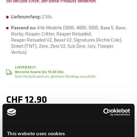
Sei der/die Erste, der diese Produkt bewertet
Lieferumfang:
2 Stk.
Passend zu:
Alle Modelle (3000, 4000, 5000, Base S, Base,
Rocky, Reaper, Critter, Reaper Reloaded,
Reaper Reloaded V2, Beast V2, Signatures (Archie Cole),
Street (TNT), Zero, Zero V2, Sub Zero, Izzy, Trooper,
Ventus)
LIEFERZEIT:
Bestelle heute bis 13.00 Uhr.
Dein Produkt wird am gleichen Werktag verschickt.
CHF 12.90
Inkl. MwSt.
This website uses cookies
In den Warenkorb