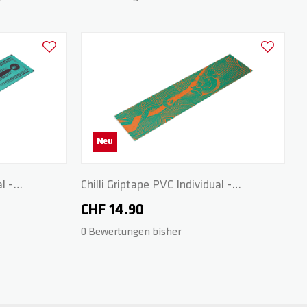
Zur Wunschliste hinzufügen
Zur Wunschl
Neu
l -
Chilli Griptape PVC Individual -
Green/Orange
CHF 14.90
0 Bewertungen bisher