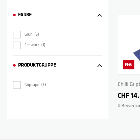
FARBE
Grün
5
Schwarz
1
Neu
PRODUKTGRUPPE
Chilli Gri
Griptape
6
Purple/P
CHF 14
0 Bewertu