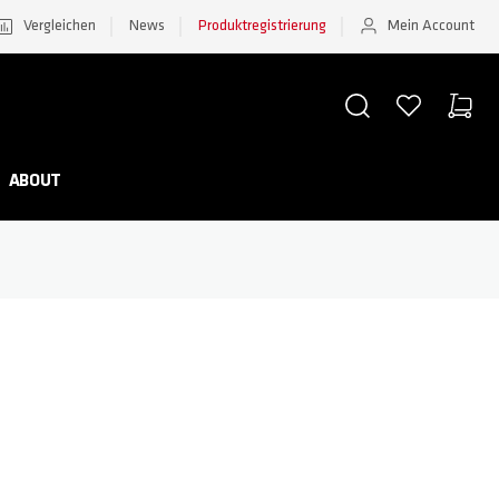
Vergleichen
News
Produktregistrierung
Mein Account
SUCHE
WUNSCHZETTEL
WAREN
Minicar
ABOUT