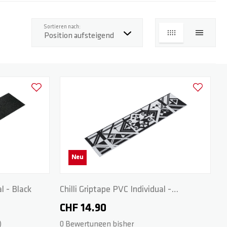
Top
Sortieren nach:
LISTE
LISTE
Zur Wunschliste hinzufügen
Zur Wunschl
Neu
al - Black
Chilli Griptape PVC Individual -
Black/White
CHF 14.90
0 Bewertungen bisher