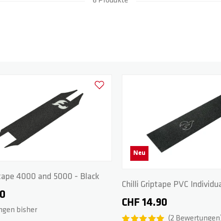
6 Produkte
Zur Wunschliste hinzufügen
Neu
iptape 4000 and 5000 - Black
Chilli Griptape PVC Individu
90
CHF 14.90
ngen bisher
2
Bewertungen