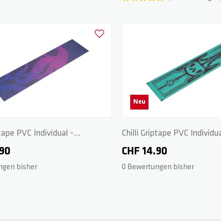
Zur Wunschliste hinzufügen
Neu
ptape PVC Individual -
Chilli Griptape PVC Individua
ink
Blue/Black
.90
CHF 14.90
ngen bisher
0 Bewertungen bisher