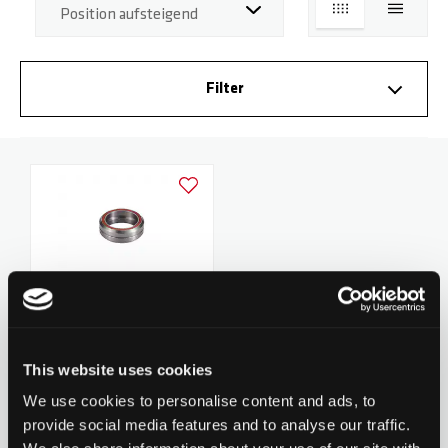
LISTE
LISTE
BASE
RADGABELN
HOODIES
PARTNER
Filter
ROCKY
DECKS
WRISTBANDS
FAQ
REAPER
GRIPTAPES
DOWNLOADS
Zur Wunschliste hinzufügen
CRITTER
BREMSEN / SCHRAUBEN
REAPER RELOADED
RÄDER / ACHSEN
Chilli Headset Bearings -
BEAST V2
SPACER
Inner Diam. 30.2mm -
CHF 14.90
This website uses cookies
Height 6.5mm
We use cookies to personalise content and ads, to
0 Bewertungen bisher
provide social media features and to analyse our traffic.
ARCHIE COLE
PEGS