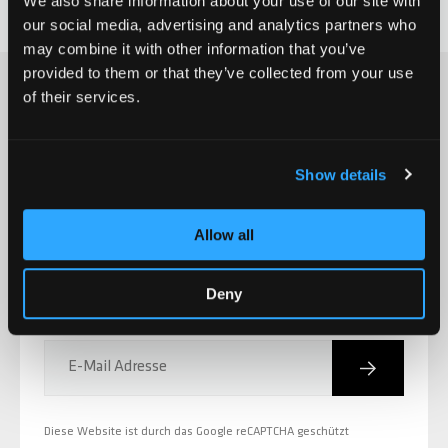
We also share information about your use of our site with
our social media, advertising and analytics partners who
ZERO V2
CSG CUSTOM PARTS
may combine it with other information that you’ve
provided to them or that they’ve collected from your use
of their services.
TROOPER
MELDE DICH FÜR DEN CHILLI NEWSLETTER AN
VENTUS
Show details
Produktneuheiten,
Aktionen, Events und
WAVE TRACK
Allow all
vieles mehr!
Deny
JUMPSTART
REAPER VENOM
Abonniere
E-Mail Adresse
Diese Website ist durch das Google reCAPTCHA geschützt