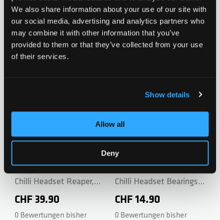
We also share information about your use of our site with
our social media, advertising and analytics partners who
Chilli Headset Reaper
may combine it with other information that you’ve
Chilli Headset Reaper
Series - Blue
CHF 39.90
provided to them or that they’ve collected from your use
Series - Gold
CHF 39.90
of their services.
0 Bewertungen bisher
0 Bewertungen bisher
Show details
Zur Wunschliste hinzufügen
Zur Wunsch
Allow all
Deny
Chilli Headset Reaper,
Chilli Headset Bearings -
Reaper Venom, Critter
Inner Diam. 30.2mm -
CHF 39.90
CHF 14.90
and Pro Series - Black
Height 7.0mm
0 Bewertungen bisher
0 Bewertungen bisher