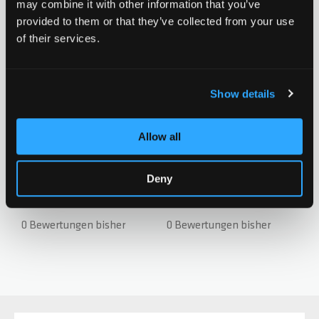
may combine it with other information that you’ve
CHF 29.90
CHF 29.90
provided to them or that they’ve collected from your use
of their services.
0 Bewertungen bisher
0 Bewertungen bisher
Show details
Zur Wunschliste hinzufügen
Zur Wunsch
Allow all
Chilli Pegs Barrel - Red
Chilli Pegs Barrel -
Deny
Neochrome
CHF 19.90
CHF 29.90
0 Bewertungen bisher
0 Bewertungen bisher