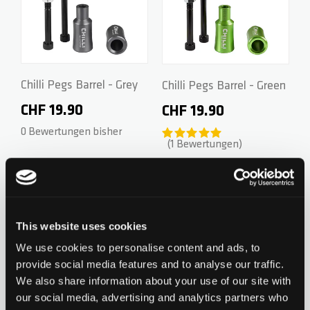
ZERO V2
CSG CUSTOM PARTS
TROOPER
Chilli Pegs Barrel - Grey
Chilli Pegs Barrel - Green
CHF 19.90
CHF 19.90
VENTUS
0 Bewertungen bisher
1
Bewertungen
WAVE TRACK
Zur Wunschliste hinzufügen
Zur Wunsch
JUMPSTART
This website uses cookies
REAPER VENOM
We use cookies to personalise content and ads, to
provide social media features and to analyse our traffic.
We also share information about your use of our site with
our social media, advertising and analytics partners who
Chilli Pegs Barrel - Silver
Chilli Pegs Barrel - Gold