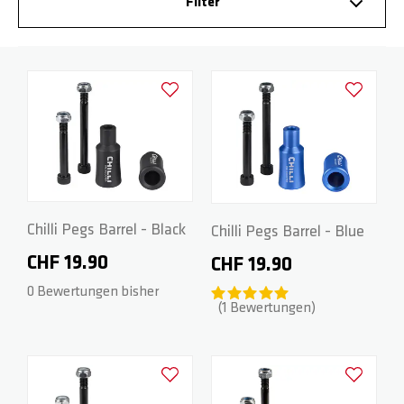
Filter
BASE
RADGABELN
HOODIES
PARTNER
Zur Wunschliste hinzufügen
Zur Wunsch
ROCKY
DECKS
WRISTBANDS
FAQ
REAPER
GRIPTAPES
DOWNLOADS
CRITTER
BREMSEN / SCHRAUBEN
Chilli Pegs Barrel - Black
Chilli Pegs Barrel - Blue
CHF 19.90
CHF 19.90
REAPER RELOADED
RÄDER / ACHSEN
0 Bewertungen bisher
1
Bewertungen
BEAST V2
SPACER
Zur Wunschliste hinzufügen
Zur Wunsch
ARCHIE COLE
PEGS