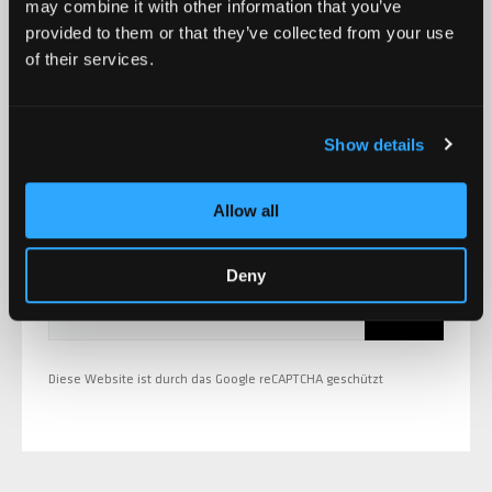
may combine it with other information that you’ve
provided to them or that they’ve collected from your use
ZERO V2
CSG CUSTOM PARTS
of their services.
MELDE DICH FÜR DEN CHILLI NEWSLETTER AN
Produktneuheiten,
TROOPER
Show details
Aktionen, Events und
VENTUS
vieles mehr!
Allow all
WAVE TRACK
Deny
Abonniere
E-Mail Adresse
JUMPSTART
Diese Website ist durch das Google reCAPTCHA geschützt
REAPER VENOM