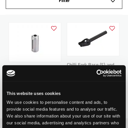
Filter
BASE
RADGABELN
HOODIES
PARTNER
Zur Wunschliste hinzufügen
Zur Wunsch
ROCKY
DECKS
WRISTBANDS
FAQ
REAPER
GRIPTAPES
DOWNLOADS
Chilli Fork Base (S) and
CRITTER
BREMSEN / SCHRAUBEN
Chilli Compression
Rocky Series - HIC
CHF 29.90
System HIC
CHF 9.90
164mm - Black
0 Bewertungen bisher
REAPER RELOADED
RÄDER / ACHSEN
0 Bewertungen bisher
This website uses cookies
We use cookies to personalise content and ads, to
BEAST V2
SPACER
provide social media features and to analyse our traffic.
We also share information about your use of our site with
ARCHIE COLE
PEGS
our social media, advertising and analytics partners who