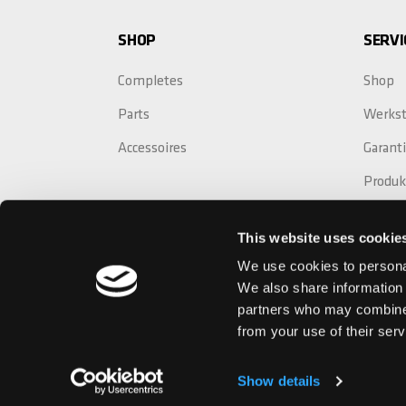
SHOP
SERVI
Completes
Shop
Parts
Werkst
Accessoires
Garant
Produk
Crash 
This website uses cookie
Garant
We use cookies to personal
We also share information 
partners who may combine i
from your use of their serv
Impressum
AGB
Datenschutz
Show details