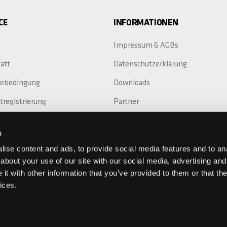
CE
INFORMATIONEN
Impressum & AGBs
att
Datenschutzerklärung
iebedingung
Downloads
tregistrierung
Partner
Replacement
s
ieverlängerung
ise content and ads, to provide social media features and to anal
about your use of our site with our social media, advertising and
t with other information that you’ve provided to them or that the
ices.
Mehr über Chilli:
chilli-proscooter.com