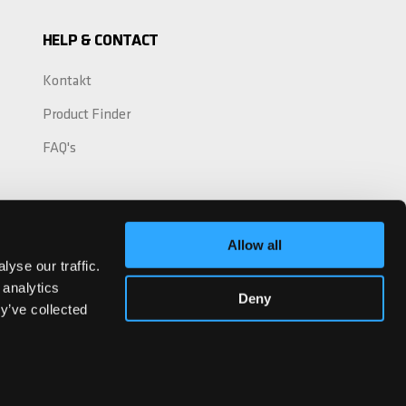
HELP & CONTACT
Kontakt
Product Finder
FAQ's
Allow all
yse our traffic.
 analytics
Deny
y’ve collected
See our Facebook
See our YouTube channel
See our Instagram
Chilli DE