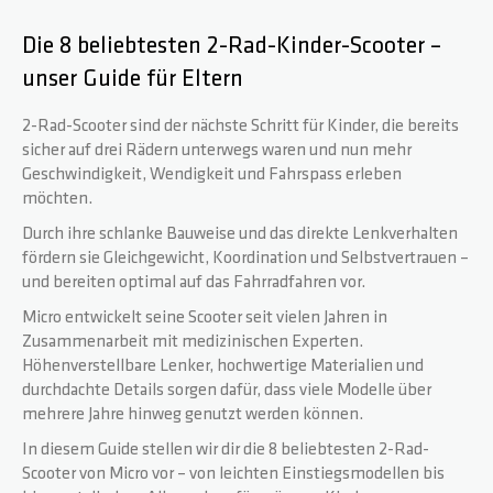
Die 8 beliebtesten 2-Rad-Kinder-Scooter –
BASE
RADGABELN
HOODIES
PARTNER
unser Guide für Eltern
ROCKY
DECKS
WRISTBANDS
FAQ
2-Rad-Scooter sind der nächste Schritt für Kinder, die bereits
sicher auf drei Rädern unterwegs waren und nun mehr
Geschwindigkeit, Wendigkeit und Fahrspass erleben
REAPER
GRIPTAPES
DOWNLOADS
möchten.
Durch ihre schlanke Bauweise und das direkte Lenkverhalten
fördern sie Gleichgewicht, Koordination und Selbstvertrauen –
CRITTER
BREMSEN / SCHRAUBEN
und bereiten optimal auf das Fahrradfahren vor.
Micro entwickelt seine Scooter seit vielen Jahren in
REAPER RELOADED
RÄDER / ACHSEN
Zusammenarbeit mit medizinischen Experten.
Höhenverstellbare Lenker, hochwertige Materialien und
durchdachte Details sorgen dafür, dass viele Modelle über
BEAST V2
SPACER
mehrere Jahre hinweg genutzt werden können.
In diesem Guide stellen wir dir die 8 beliebtesten 2-Rad-
ARCHIE COLE
PEGS
Scooter von Micro vor – von leichten Einstiegsmodellen bis