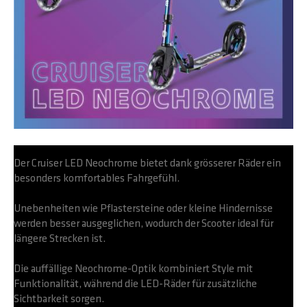
Der Cruiser LED Neochrome bietet dank grösserer Räder ein
besonders komfortables Fahrgefühl.
Unebenheiten wie Pflastersteine oder kleine Hindernisse
werden besser ausgeglichen, wodurch der Scooter ideal für
längere Strecken ist.
Die auffällige Neochrome-Optik kombiniert Style mit
Funktionalität, während die LED-Räder für zusätzliche
Sichtbarkeit sorgen.