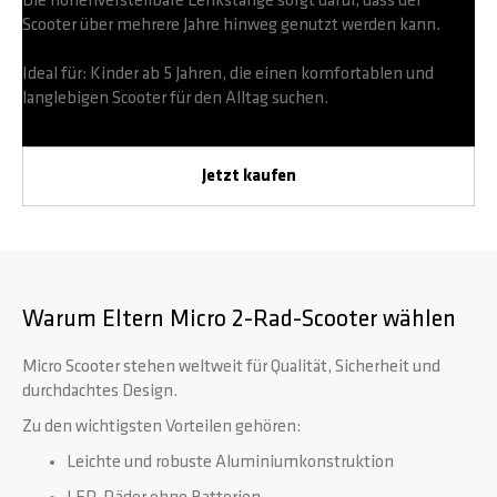
Die höhenverstellbare Lenkstange sorgt dafür, dass der
Scooter über mehrere Jahre hinweg genutzt werden kann.
Ideal für: Kinder ab 5 Jahren, die einen komfortablen und
langlebigen Scooter für den Alltag suchen.
Jetzt kaufen
Warum Eltern Micro 2-Rad-Scooter wählen
Micro Scooter stehen weltweit für Qualität, Sicherheit und
durchdachtes Design.
Zu den wichtigsten Vorteilen gehören:
Leichte und robuste Aluminiumkonstruktion