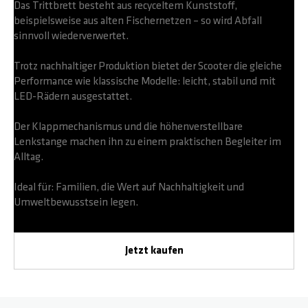
Das Trittbrett besteht aus recyceltem Kunststoff,
beispielsweise aus alten Fischernetzen – so wird Abfall
sinnvoll wiederverwertet.
Trotz nachhaltiger Produktion bietet der Scooter die gleiche
Performance wie klassische Modelle: leicht, stabil und mit
LED-Rädern ausgestattet.
Der Klappmechanismus und die höhenverstellbare
Lenkstange machen ihn zu einem praktischen Begleiter im
Alltag.
Ideal für: Familien, die Wert auf Nachhaltigkeit und
Umweltbewusstsein legen.
Jetzt kaufen