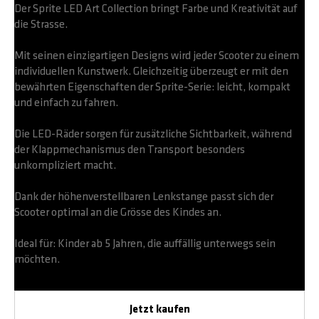
Der Sprite LED Art Collection bringt Farbe und Kreativität auf
die Strasse.
Mit seinen einzigartigen Designs wird jeder Scooter zu einem
individuellen Kunstwerk. Gleichzeitig überzeugt er mit den
bewährten Eigenschaften der Sprite-Serie: leicht, kompakt
und einfach zu fahren.
Die LED-Räder sorgen für zusätzliche Sichtbarkeit, während
der Klappmechanismus den Transport besonders
unkompliziert macht.
Dank der höhenverstellbaren Lenkstange passt sich der
Scooter optimal an die Grösse des Kindes an.
Ideal für: Kinder ab 5 Jahren, die auffällig unterwegs sein
möchten.
Jetzt kaufen