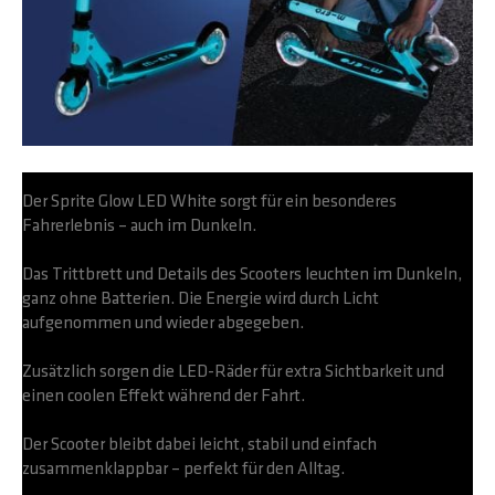
Der Sprite Glow LED White sorgt für ein besonderes
Fahrerlebnis – auch im Dunkeln.
Das Trittbrett und Details des Scooters leuchten im Dunkeln,
ganz ohne Batterien. Die Energie wird durch Licht
aufgenommen und wieder abgegeben.
Zusätzlich sorgen die LED-Räder für extra Sichtbarkeit und
einen coolen Effekt während der Fahrt.
Der Scooter bleibt dabei leicht, stabil und einfach
zusammenklappbar – perfekt für den Alltag.