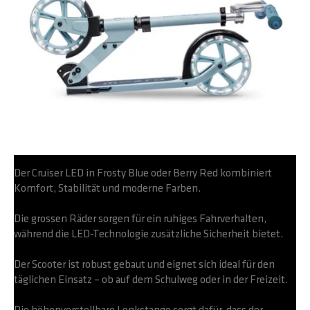
Der Cruiser LED in Frosty Blue oder Berry Red kombiniert
Komfort, Stabilität und moderne Farben.
Die grossen Räder sorgen für ein ruhiges Fahrverhalten,
während die LED-Technologie zusätzliche Sicherheit bietet.
Der Scooter ist robust gebaut und eignet sich ideal für den
täglichen Einsatz – ob auf dem Schulweg oder in der Freizeit.