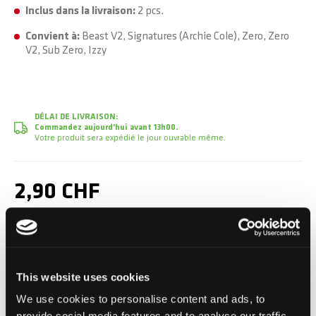
Inclus dans la livraison:
2 pcs.
Convient à:
Beast V2, Signatures (Archie Cole), Zero, Zero
V2, Sub Zero, Izzy
DÉLAI DE LIVRAISON:
Commandez aujourd'hui avant 13h00.
Votre produit sera expédié le jour ouvrable même.
2,90 CHF
TVA incluse, Hors frais de port
Ajouter au panier
This website uses cookies
We use cookies to personalise content and ads, to
provide social media features and to analyse our traffic.