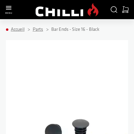
Aller à la page d'accueil
CHERCHER
PANIE
MENU
Minica
Accueil
Parts
Bar Ends - Size 16 - Black
Passer à la fin de la galerie d’images