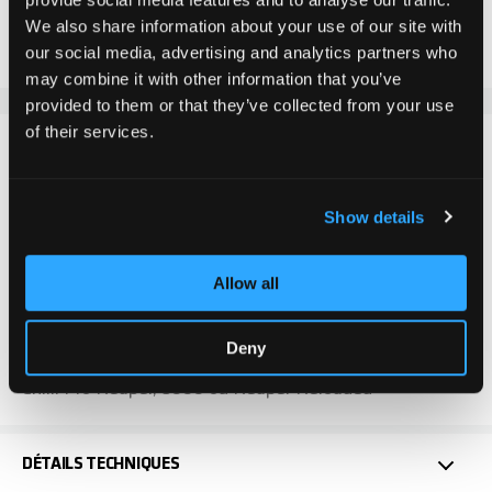
Ajouter au comparateur
We also share information about your use of our site with
Ajouter à la liste d'achats
our social media, advertising and analytics partners who
may combine it with other information that you’ve
provided to them or that they’ve collected from your use
of their services.
DÉTAILS
Les Chilli Pro Scooter Bar ends pour l'utilisation de
Show details
guidons en aluminium offrent une protection améliorée
et un ajustement précis pour une conduite efficace et
Allow all
sûre.
Ces Bar ends ne s'adaptent pas aux barres en acier
Deny
chromoly, comme celles montées sur les trottinettes
Chilli Pro Reaper, 5000 ou Reaper Reloaded
DÉTAILS TECHNIQUES