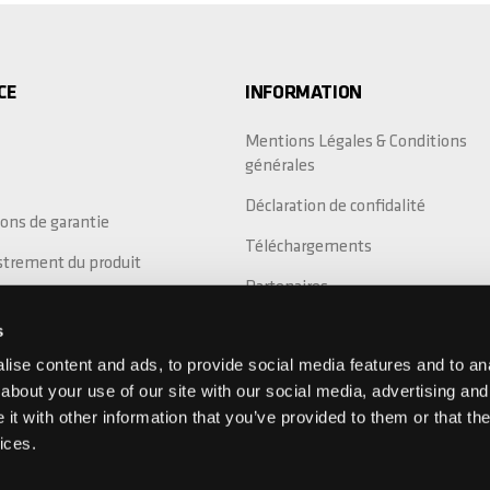
CE
INFORMATION
Mentions Légales & Conditions
générales
Déclaration de confidalité
ons de garantie
Téléchargements
strement du produit
Partenaires
cement des collisions
s
ion de garantie
ise content and ads, to provide social media features and to anal
about your use of our site with our social media, advertising and
t with other information that you’ve provided to them or that the
ices.
Savoir plus sur Chilli: