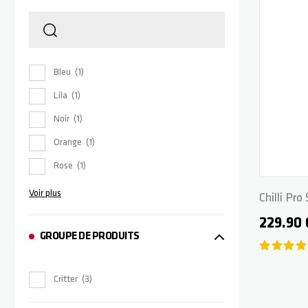
Bleu
1
Lila
1
Noir
1
Orange
1
Rose
1
Voir plus
Chilli Pro
Beetle
229.90
GROUPE DE PRODUITS
Critter
3