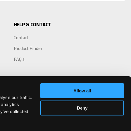
HELP & CONTACT
Contact
Product Finder
FAQ's
Allow all
yse our traffic.
 analytics
Deny
y’ve collected
See our Facebook
See our YouTube channel
See our Instagram