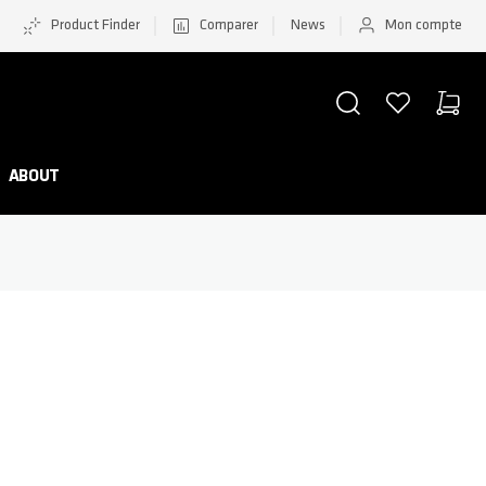
Product Finder
Comparer
News
Mon compte
CHERCHER
LISTE D'ACHATS
PANIER
Minicar
ABOUT