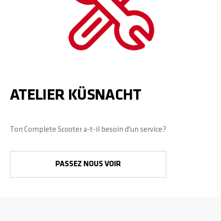
ZERO V2
CSG CUSTOM PARTS
TROOPER
VENTUS
ATELIER KÜSNACHT
WAVE TRACK
Ton Complete Scooter a-t-il besoin d'un service?
JUMPSTART
PASSEZ NOUS VOIR
REAPER VENOM