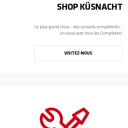
SHOP KÜSNACHT
BASE
FOURCHES
HOODIES
PARTENAIRES
Le plus grand choix - des conseils compétents -
ROCKY
DECKS
WRISTBANDS
FAQ
un essai avec tous les Completes!
REAPER
GRIPTAPES
TÉLÉCHARGEMENTS
VISITEZ-NOUS
CRITTER
FREINS / VIS
REAPER RELOADED
ROUES / VIS AXIALE
BEAST V2
SPACER
ARCHIE COLE
PEGS