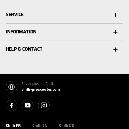
SERVICE
INFORMATION
HELP & CONTACT
Savoir plus sur Chilli:
chilli-proscooter.com
See our Facebook
See our YouTube channel
See our Instagram
Chilli FR
Chilli EN
Chilli DE