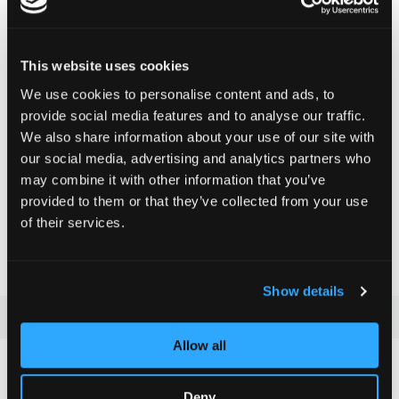
This website uses cookies
PARTENAIRES
We use cookies to personalise content and ads, to
provide social media features and to analyse our traffic.
We also share information about your use of our site with
Grâce à nos partenariats, nous pouvons faire encore plus pour
our social media, advertising and analytics partners who
le sport, mais qui sont nos partenaires?
may combine it with other information that you’ve
provided to them or that they’ve collected from your use
of their services.
APPRENDS À LES CONNAÎTRE
Show details
Allow all
Deny