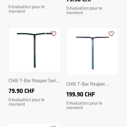
0 évaluation pour le
0 évaluation pour le
moment
moment
Ajouter à la liste d'achats
Ajouter à la
Chilli T-Bar Reaper Series
Chilli T-Bar Reaper
- Steel 58/58cm - Black
79.90 CHF
Reloaded V2 Series -
199.90 CHF
0 évaluation pour le
CrMo 60/60cm -
0 évaluation pour le
moment
moment
Neochrome