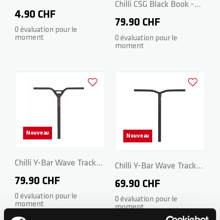
Chilli CSG Black Book -
4.90 CHF
Stunt Scooter Bar
79.90 CHF
0 évaluation pour le
moment
0 évaluation pour le
moment
Ajouter à la liste d'achats
Ajouter à la
Nouveau
Nouveau
Chilli Y-Bar Wave Track
Chilli Y-Bar Wave Track
Series - Steel 58/58 cm -
79.90 CHF
Series - Steel 42/50 cm -
69.90 CHF
Dark Grey/Red
0 évaluation pour le
Dark Grey/Blue
0 évaluation pour le
moment
moment