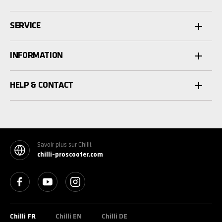
SERVICE
INFORMATION
HELP & CONTACT
Savoir plus sur Chilli:
chilli-proscooter.com
See our Facebook
See our YouTube channel
See our Instagram
Chilli FR
Chilli EN
Chilli DE