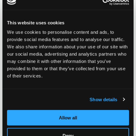
Ajouter à la liste d'achats
Ajouter à la
This website uses cookies
We use cookies to personalise content and ads, to
provide social media features and to analyse our traffic.
Nouveau
Nouveau
We also share information about your use of our site with
our social media, advertising and analytics partners who
may combine it with other information that you’ve
Chilli T-Bar Reaper
Chilli T-Bar Reaper
provided to them or that they’ve collected from your use
Venom Series -
Venom Series -
79.90 CHF
79.90 CHF
of their services.
Aluminium 65/58cm -
Aluminium 65/58cm -
0 évaluation pour le
0 évaluation pour le
moment
moment
Black/Red
Black/Green
Show details
Ajouter à la liste d'achats
Ajouter à la
Allow all
Deny