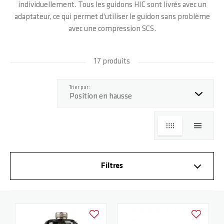
individuellement. Tous les guidons HIC sont livrés avec un
adaptateur, ce qui permet d'utiliser le guidon sans problème
avec une compression SCS.
17 produits
haut
Trier par:
GRILLE
LISTE
Filtres
Ajouter à la liste d'achats
Ajouter à la