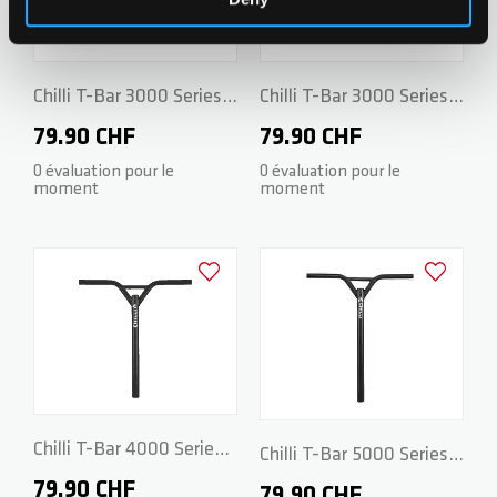
Chilli T-Bar 3000 Series -
Chilli T-Bar 3000 Series -
CrMo 48/48cm - Black
CrMo 48/48cm - Grey
79.90 CHF
79.90 CHF
0 évaluation pour le
0 évaluation pour le
moment
moment
Ajouter à la liste d'achats
Ajouter à la
Chilli T-Bar 4000 Series -
Chilli T-Bar 5000 Series -
CrMo 53/50cm - Black
79.90 CHF
CrMo 60/50cm - Black
79.90 CHF