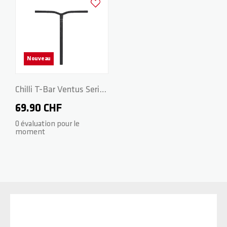
Ajouter à la liste d'achats
Nouveau
Chilli T-Bar Ventus Series
- CrMo 58/56cm - Black
69.90 CHF
0 évaluation pour le
moment