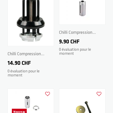
Chilli Compression
System HIC
9.90 CHF
0 évaluation pour le
Chilli Compression
moment
System Spider HIC -
14.90 CHF
Black
0 évaluation pour le
moment
Ajouter à la liste d'achats
Ajouter à la
Nouveau