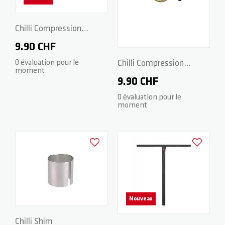
Chilli Compression
System HIC 2.0
9.90 CHF
Chilli Compression
0 évaluation pour le
moment
System SCS
9.90 CHF
0 évaluation pour le
moment
Ajouter à la liste d'achats
Ajouter à la
Nouveau
Chilli Shim