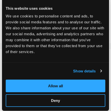
Ajouter au panier
This website uses cookies
We use cookies to personalise content and ads, to
provide social media features and to analyse our traffic.
Ajouter au comparateur
We also share information about your use of our site with
Ajouter à la liste d'achats
our social media, advertising and analytics partners who
may combine it with other information that you’ve
provided to them or that they’ve collected from your use
of their services.
DÉTAILS
Le guidon surdimensionné de la trottinette Chilli Pro
Show details
est fabriqué en aluminium robuste et convient aussi
bien aux débutants qu'aux utilisateurs polyvalents.
Allow all
est à la portée de tous. ATTENTION : Les HIC T-Bars
(à l'extrémité du guidon avec fente) sont conçus pour la
Deny
compression HIC et ne sont compatibles qu'avec les
compatibles avec le HIC Fork et le HIC Clamp. Tu