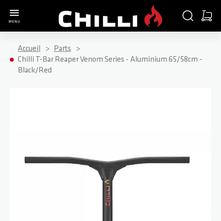
Aller à la page d'accueil
CHERCHER
PANIE
MENU
Minica
Accueil
Parts
Chilli T-Bar Reaper Venom Series - Aluminium 65/58cm -
Black/Red
Passer à la fin de la galerie d’images