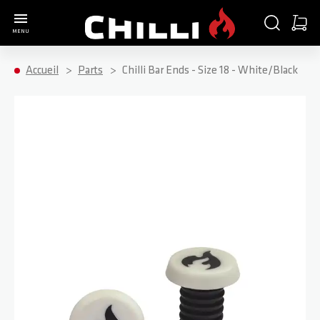
Aller à la page d'accueil
CHERCHER
PANIE
MENU
Minica
Accueil
Parts
Chilli Bar Ends - Size 18 - White/Black
Passer à la fin de la galerie d’images