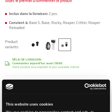
Soyez le premier à commenter ce produit
Inclus dans la livraison:
2 pcs.
Convient à:
Base S, Base, Rocky, Reaper, Critter, Reaper
Reloaded
Product
variants
DÉLAI DE LIVRAISON:
Commandez aujourd'hui avant 13h00.
Votre produit sera expédié le jour ouvrable même.
4,50 CHF
TVA incluse, Hors frais de port
This website uses cookies
We use cookies to personalise content and ads, to