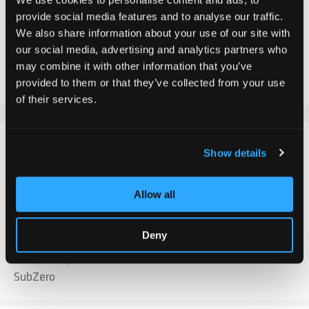
Ajouter au panier
provide social media features and to analyse our traffic.
We also share information about your use of our site with
our social media, advertising and analytics partners who
Ajouter au comparateur
may combine it with other information that you’ve
Ajouter à la liste d'achats
provided to them or that they’ve collected from your use
of their services.
DÉTAILS
Show details
Les Chilli Pro Scooter Bar ends pour l'utilisation de
Allow all
guidons CrMo offrent une protection améliorée et un
ajustement précis pour une conduite efficace et sûre.
Deny
Ces Bar ends ne s'adaptent pas aux barres en
aluminium, comme celles montées sur le Zero ou le
SubZero