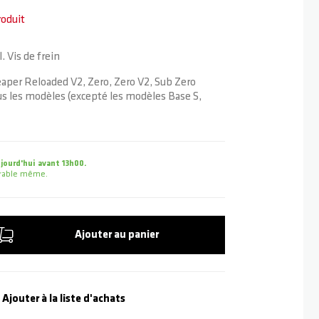
roduit
l. Vis de frein
per Reloaded V2, Zero, Zero V2, Sub Zero
us les modèles (excepté les modèles Base S,
ourd'hui avant 13h00.
uvrable même.
Ajouter au panier
Ajouter à la liste d'achats