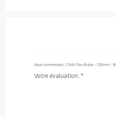
Vous commentez :
Chilli Flex Brake - 120mm - B
Votre évaluation:
1 star
2 stars
3 stars
4 stars
5 stars