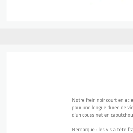
Passer au début de la Galerie d’images
Notre frein noir court en ac
pour une longue durée de vie
d'un coussinet en caoutchouc
Remarque : les vis à tête fr