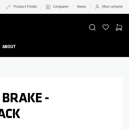
Product Finder
Comparer
News
Mon compte
CHERCHER
LISTE D'ACHATS
PANIER
Minicar
ABOUT
X BRAKE -
LACK