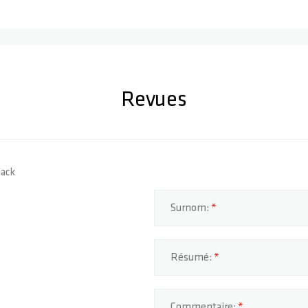
Revues
lack
Surnom:
Résumé:
Commentaire: