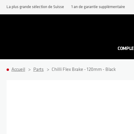
La plus grande sélection de Suisse
1 an de garantie supplémentaire
COMPLE
Accueil
Parts
Chilli Flex Brake - 120mm - Black
Passer à la fin de la galerie d’images