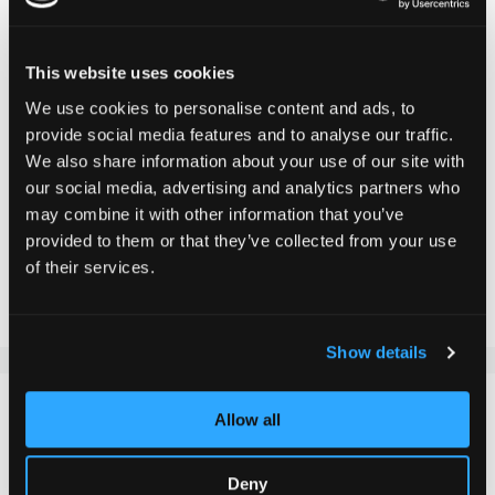
79,90 CHF
This website uses cookies
TVA incluse, Hors frais de port
We use cookies to personalise content and ads, to
provide social media features and to analyse our traffic.
We also share information about your use of our site with
our social media, advertising and analytics partners who
Ajouter au panier
may combine it with other information that you’ve
provided to them or that they’ve collected from your use
Ajouter au comparateur
of their services.
Ajouter à la liste d'achats
Show details
DÉTAILS
Allow all
La Chilli Pro Scooter Pearl Fork en Crown Gold est
Deny
fabriquée en aluminium de haute qualité, très robuste