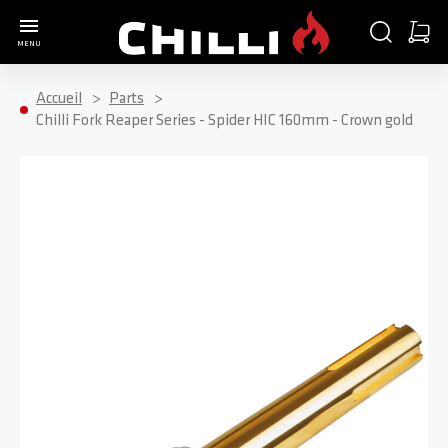
Aller à la page d'accueil
CHERCHER
PANIE
MENU
Minica
Accueil
Parts
Chilli Fork Reaper Series - Spider HIC 160mm - Crown gold
Passer à la fin de la galerie d’images