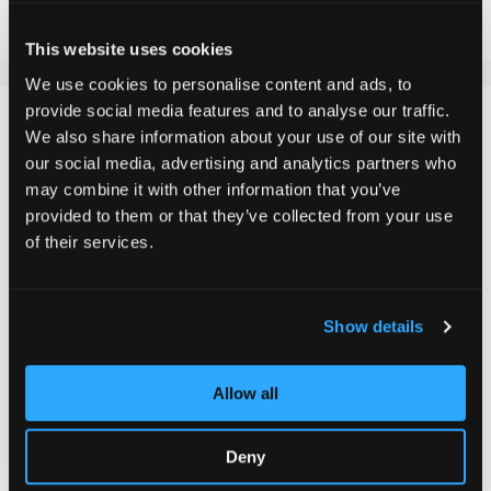
Ajouter à la liste d'achats
This website uses cookies
We use cookies to personalise content and ads, to
provide social media features and to analyse our traffic.
DÉTAILS
We also share information about your use of our site with
our social media, advertising and analytics partners who
Si tu es à la recherche d'un griptape classique pour ta
may combine it with other information that you’ve
trottinette, spécialement adapté à la trottinette Chilli
provided to them or that they’ve collected from your use
Pro "modèle Rocky", celui-ci est exactement ce qu'il te
of their services.
faut. Le griptape est essentiel pour la sécurité et la
performance de ton scooter, car il t'offre l'adhérence
nécessaire. Le matériau ressemblant à du papier de
Show details
verre, doté d'un bon grain pour une adhérence optimale,
permet d'éviter les glissades. Veille à bien retirer
Allow all
l'ancien grip tape et à nettoyer la surface avant
d'appliquer le nouveau.
Deny