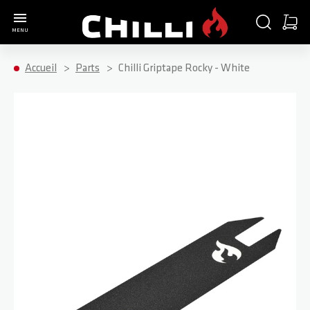
Aller à la page d'accueil
CHERCHER
PANIE
MENU
Minica
Accueil
Parts
Chilli Griptape Rocky - White
Passer à la fin de la galerie d’images