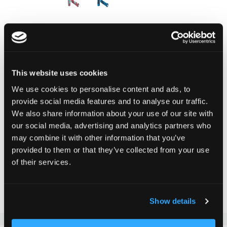
DÉLAI DE LIVRAISON:
Commandez aujourd'hui avant 13h00.
Votre produit sera expédié le jour ouvrable même.
This website uses cookies
24,90 CHF
We use cookies to personalise content and ads, to
TVA incluse, Hors frais de port
provide social media features and to analyse our traffic.
We also share information about your use of our site with
our social media, advertising and analytics partners who
may combine it with other information that you’ve
Ajouter au panier
provided to them or that they’ve collected from your use
of their services.
Ajouter au comparateur
Ajouter à la liste d'achats
Show details