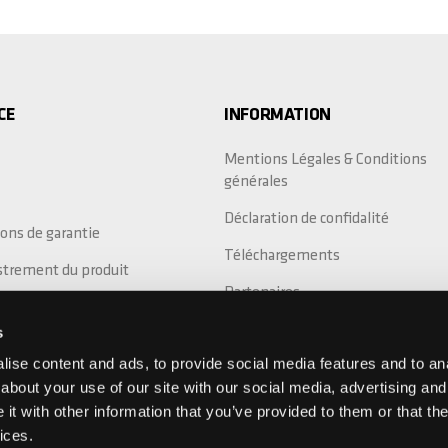
CE
INFORMATION
Mentions Légales & Conditions
générales
Déclaration de confidalité
ons de garantie
Téléchargements
strement du produit
Partenaires
cement des collisions
s
ion de garantie
ise content and ads, to provide social media features and to anal
about your use of our site with our social media, advertising and
t with other information that you’ve provided to them or that the
ices.