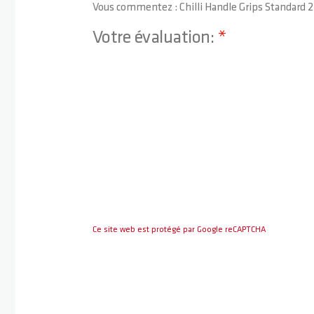
Vous commentez :
Chilli Handle Grips Standard
Votre évaluation:
1 star
2 stars
3 stars
4 stars
5 stars
Ce site web est protégé par Google reCAPTCHA