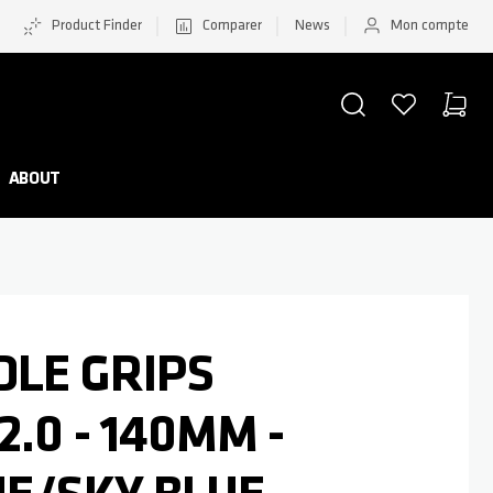
Product Finder
Comparer
News
Mon compte
CHERCHER
LISTE D'ACHATS
PANIER
Minicar
ABOUT
DLE GRIPS
.0 - 140MM -