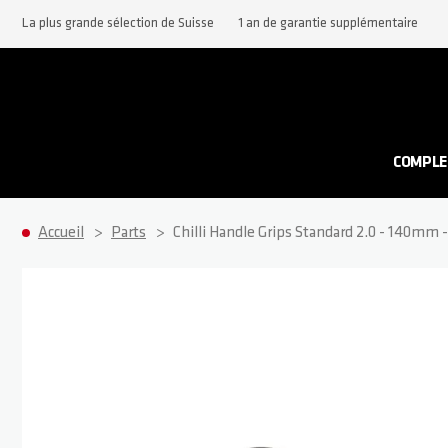
La plus grande sélection de Suisse
1 an de garantie supplémentaire
COMPLE
Accueil
Parts
Chilli Handle Grips Standard 2.0 - 140mm 
Passer à la fin de la galerie d’images