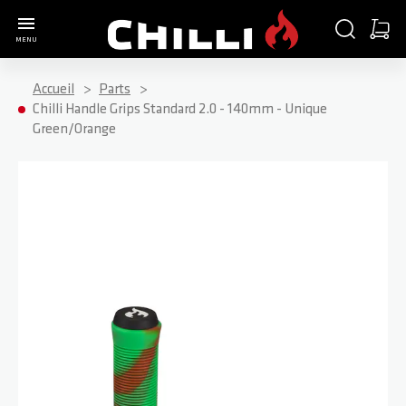
Aller à la page d'accueil
CHERCHER
PANIE
MENU
Minica
Accueil
Parts
Chilli Handle Grips Standard 2.0 - 140mm - Unique
Green/Orange
Passer à la fin de la galerie d’images