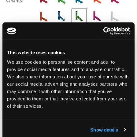
variants
DÉLAI DE LIVRAISON:
Commandez aujourd'hui avant 13h00.
Votre produit sera expédié le jour ouvrable même.
This website uses cookies
We use cookies to personalise content and ads, to
24,90 CHF
provide social media features and to analyse our traffic.
TVA incluse, Hors frais de port
We also share information about your use of our site with
our social media, advertising and analytics partners who
may combine it with other information that you’ve
provided to them or that they’ve collected from your use
Ajouter au panier
of their services.
Ajouter au comparateur
Show details
Ajouter à la liste d'achats