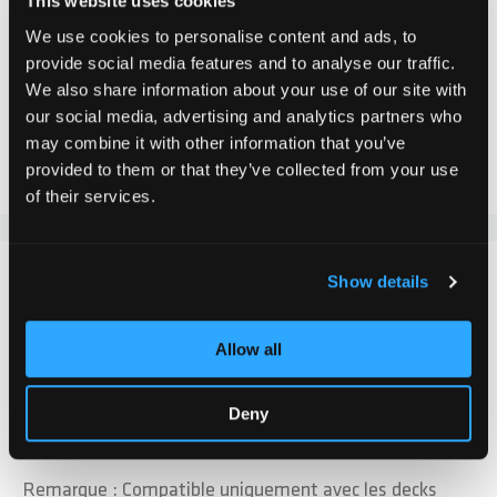
This website uses cookies
We use cookies to personalise content and ads, to
Ajouter au panier
provide social media features and to analyse our traffic.
We also share information about your use of our site with
our social media, advertising and analytics partners who
Ajouter au comparateur
may combine it with other information that you’ve
Ajouter à la liste d'achats
provided to them or that they’ve collected from your use
of their services.
DÉTAILS
Show details
Le casque Chilli Pro Scooter Integrated Headset en Or
Allow all
est livré avec des roulements à billes fermés et un
anneau en métal pour une durabilité optimale. Le
Deny
capuchon du headset est plus haut que celui des
headsets standard.
Remarque : Compatible uniquement avec les decks