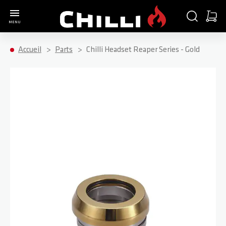
Aller à la page d'accueil
CHERCHER
PANIE
MENU
Minica
Accueil
Parts
Chilli Headset Reaper Series - Gold
Passer à la fin de la galerie d’images