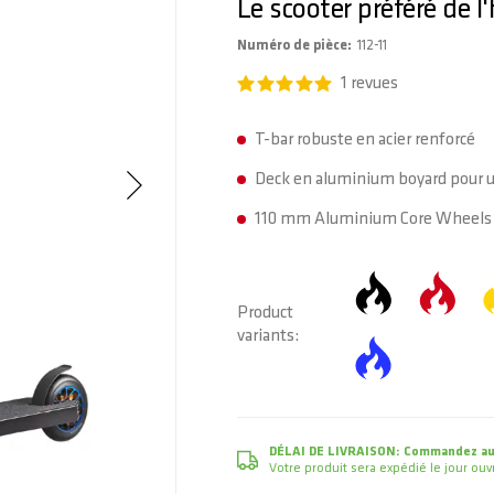
Le scooter préféré de l'h
Numéro de pièce
112-11
1
revues
T-bar robuste en acier renforcé
Deck en aluminium boyard pour un
110 mm Aluminium Core Wheels 
Product
variants
DÉLAI DE LIVRAISON:
Commandez auj
Votre produit sera expédié le jour o