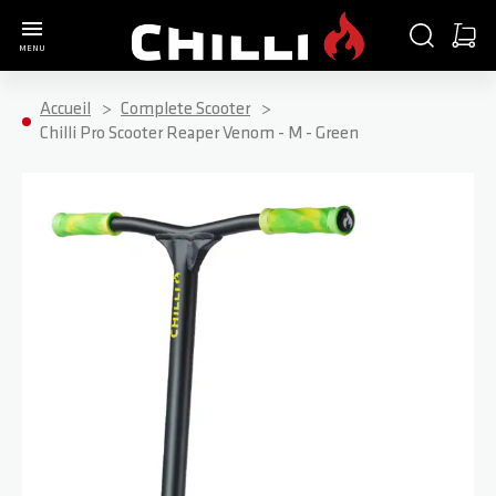
Aller à la page d'accueil
CHERCHER
PANIE
MENU
Minica
Accueil
Complete Scooter
Chilli Pro Scooter Reaper Venom - M - Green
Passer à la fin de la galerie d’images