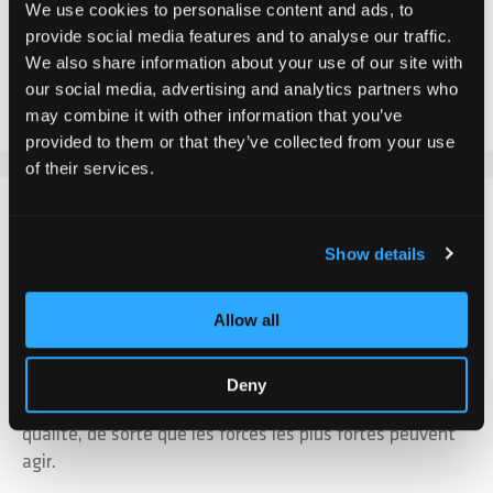
We use cookies to personalise content and ads, to
provide social media features and to analyse our traffic.
We also share information about your use of our site with
Ajouter au comparateur
our social media, advertising and analytics partners who
Ajouter à la liste d'achats
may combine it with other information that you’ve
provided to them or that they’ve collected from your use
of their services.
DÉTAILS
Show details
Les douilles d'écartement sont installées entre la roue
et la fourche et sont fixées en même temps que l'axe
Allow all
de roue arrière. Elles servent à ce que la roulette puisse
se déplacer librement et rapidement. Les douilles
d'écartement sont livrées par paire = 2 pièces. Ces
Deny
douilles d'écartement sont fabriquées dans la meilleure
qualité, de sorte que les forces les plus fortes peuvent
agir.