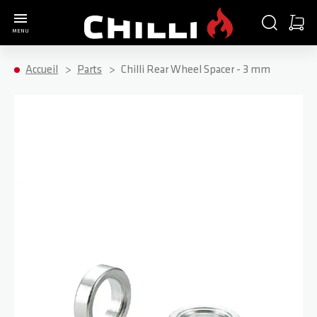
Aller à la page d'accueil
CHERCHER
PANIE
MENU
Minica
Accueil
Parts
Chilli Rear Wheel Spacer - 3 mm
Passer à la fin de la galerie d’images