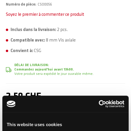
Numéro de pièce
CSO0056
Soyez le premier à commenter ce produit
Inclus dans la livraison:
2 pcs.
Compatible avec:
8 mm Vis axiale
Convient à:
CSG
DÉLAI DE LIVRAISON:
Commandez aujourd'hui avant 13h00.
Votre produit sera expédié le jour ouvrable même.
2,50 CHF
TVA incluse, Hors frais de port
This website uses cookies
Ajouter au panier