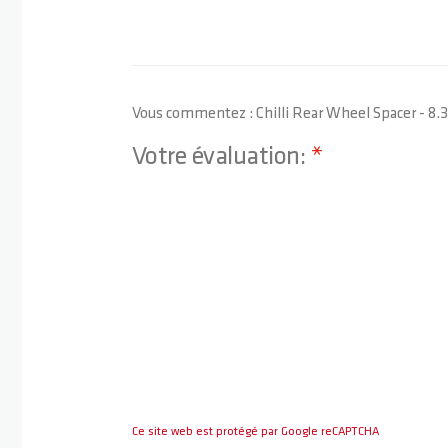
Vous commentez :
Chilli Rear Wheel Spacer - 
Votre évaluation:
1 star
2 stars
3 stars
4 stars
5 stars
Ce site web est protégé par Google reCAPTCHA