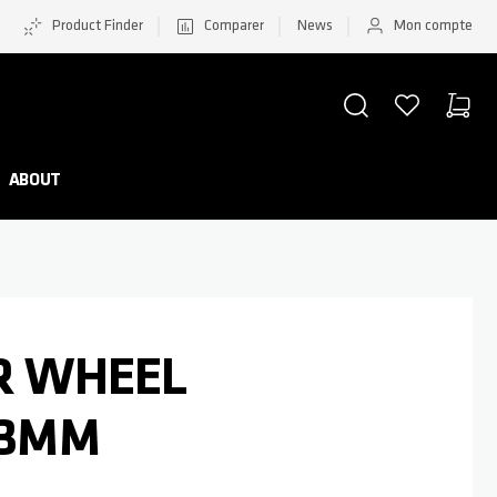
Product Finder
Comparer
News
Mon compte
CHERCHER
LISTE D'ACHATS
PANIER
Minicar
ABOUT
AR WHEEL
.3MM