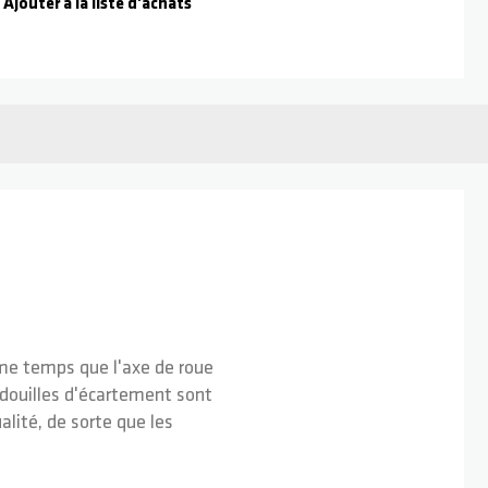
Ajouter à la liste d'achats
ême temps que l'axe de roue
s douilles d'écartement sont
alité, de sorte que les