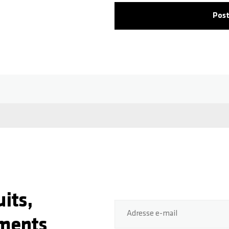
Post
its,
Adresse e-mail
ments