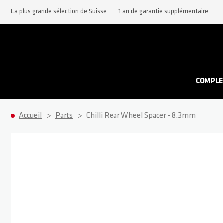
La plus grande sélection de Suisse
1 an de garantie supplémentaire
COMPLE
Accueil
Parts
Chilli Rear Wheel Spacer - 8.3mm
Passer à la fin de la galerie d’images