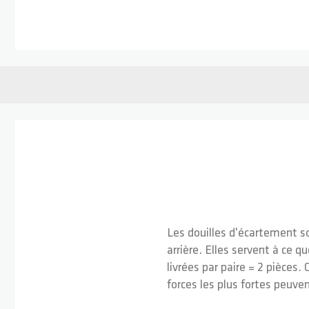
Passer au début de la Galerie d’images
Les douilles d'écartement so
arrière. Elles servent à ce 
livrées par paire = 2 pièces.
forces les plus fortes peuven