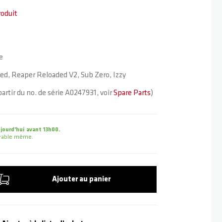
roduit
e
d, Reaper Reloaded V2, Sub Zero, Izzy
artir du no. de série A0247931, voir
Spare Parts
)
ourd'hui avant 13h00.
uvrable même.
Ajouter au panier