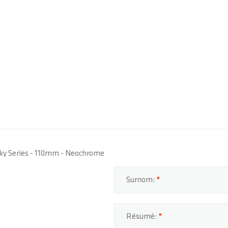
cky Series - 110mm - Neochrome
Surnom:
Résumé: