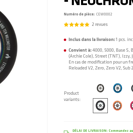
- NEOCHRO
Numéro de pièce
CEW0002
2
revues
Inclus dans la livraison:
1 pcs. i
Convient à:
4000, 5000, Base S, B
(Archie Cole), Street (TNT), Izz
En cas de modification pour un f
Reloaded V2, Zero, Zero V2, Sub 
Product
variants
DÉLAI DE LIVRAISON:
Commandez auj