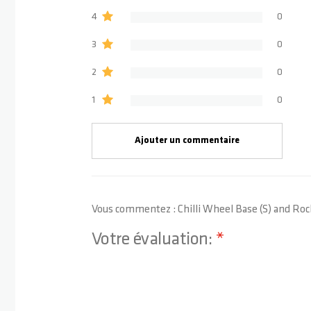
4
0
3
0
2
0
1
0
Ajouter un commentaire
Vous commentez :
Chilli Wheel Base (S) and Ro
Votre évaluation:
1 star
2 stars
3 stars
4 stars
5 stars