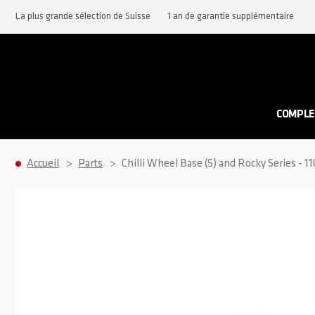
La plus grande sélection de Suisse
1 an de garantie supplémentaire
COMPLE
Accueil
Parts
Chilli Wheel Base (S) and Rocky Series -
Passer à la fin de la galerie d’images