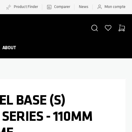
Product Finder
Comparer
News
Mon compte
CHERCHER
LISTE D'ACHATS
PANIER
Minicar
ABOUT
EL BASE (S)
SERIES - 110MM