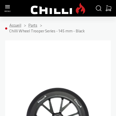
Aller à la page d'accueil
CHERCHER
PANIE
MENU
Minica
Accueil
Parts
Chilli Wheel Trooper Series - 145 mm - Black
Passer à la fin de la galerie d’images