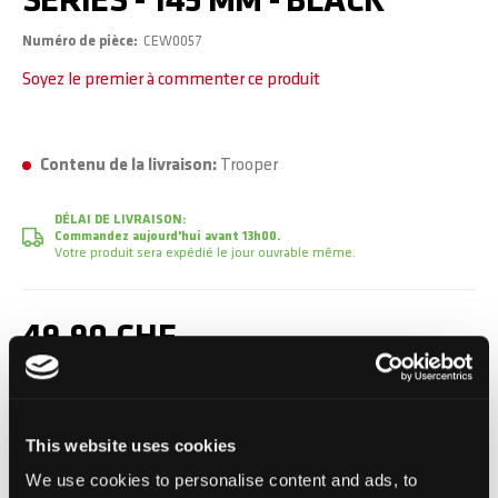
SERIES - 145 MM - BLACK
Numéro de pièce
CEW0057
Soyez le premier à commenter ce produit
Contenu de la livraison:
Trooper
DÉLAI DE LIVRAISON:
Commandez aujourd'hui avant 13h00.
Votre produit sera expédié le jour ouvrable même.
49,90 CHF
TVA incluse, Hors frais de port
This website uses cookies
Ajouter au panier
We use cookies to personalise content and ads, to