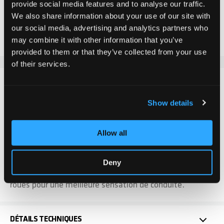
provide social media features and to analyse our traffic.
We also share information about your use of our site with
Ajouter au comparateur
our social media, advertising and analytics partners who
Ajouter à la liste d'achats
may combine it with other information that you’ve
provided to them or that they’ve collected from your use
of their services.
DÉTAILS
Show details
Toutes les roues sont équipées de deux roulements à
billes ABEC-9 et d'un spacer et sont vendues
Allow all
séparément. La dureté de 90A assure un rebond parfait
et donc un roulement doux et silencieux. En raison
d'une usure plus importante de la roue arrière, due au
Deny
freinage, nous recommandons donc l'achat de deux
roues pour une meilleure sensation de conduite.
DÉTAILS TECHNIQUES