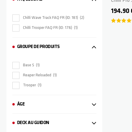
Chilli Pr
Grey/Red
194.90
Chilli Wave Track FAQ FR (ID: 181)
2
Chilli Trooper FAQ FR (ID: 178)
1
GROUPE DE PRODUITS
Base S
1
Reaper Reloaded
1
Trooper
1
ÂGE
DECK AU GUIDON